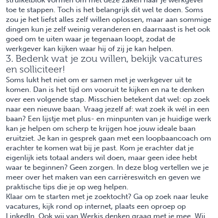
struikelblok vormen om met deze zaken naar je werkgever
toe te stappen. Toch is het belangrijk dit wel te doen. Soms
zou je het liefst alles zelf willen oplossen, maar aan sommige
dingen kun je zelf weinig veranderen en daarnaast is het ook
goed om te uiten waar je tegenaan loopt, zodat de
werkgever kan kijken waar hij of zij je kan helpen.
3. Bedenk wat je zou willen, bekijk vacatures
en solliciteer!
Soms lukt het niet om er samen met je werkgever uit te
komen. Dan is het tijd om vooruit te kijken en na te denken
over een volgende stap. Misschien betekent dat wel: op zoek
naar een nieuwe baan. Vraag jezelf af: wat zoek ik wél in een
baan? Een lijstje met plus- en minpunten van je huidige werk
kan je helpen om scherp te krijgen hoe jouw ideale baan
eruitziet. Je kan in gesprek gaan met een
loopbaancoach
om
erachter te komen wat bij je past. Kom je erachter dat je
eigenlijk iets totaal anders wil doen, maar geen idee hebt
waar te beginnen? Geen zorgen. In deze blog vertellen we je
meer over het maken van een
carrièreswitch
en geven we
praktische tips die je op weg helpen.
Klaar om te starten met je zoektocht? Ga op zoek naar leuke
vacatures, kijk rond op internet, plaats een oproep op
LinkedIn. Ook wij van Werkis denken graag met je mee. Wij