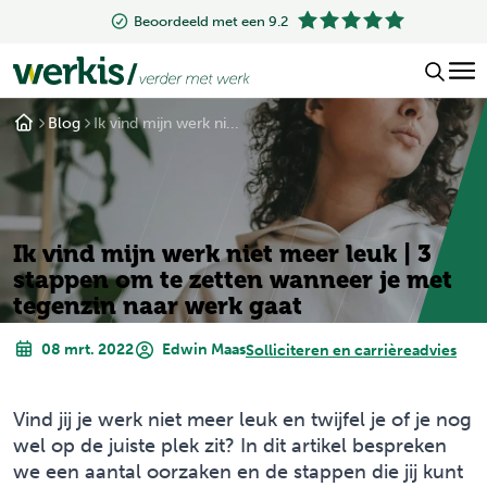
Beoordeeld met een 9.2
Blog
Ik vind mijn werk ni...
Ik vind mijn werk niet meer leuk | 3
stappen om te zetten wanneer je met
tegenzin naar werk gaat
08 mrt. 2022
Edwin Maas
Solliciteren en carrièreadvies
Vind jij je werk niet meer leuk en twijfel je of je nog
wel op de juiste plek zit? In dit artikel bespreken
we een aantal oorzaken en de stappen die jij kunt