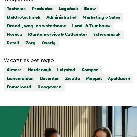
Techniek
Productie
Logistiek
Bouw
Elektrotechniek
Administratief
Marketing & Sales
Grond-, weg- en waterbouw
Land- & Tuinbouw
Horeca
Klantenservice & Callcenter
Schoonmaak
Retail
Zorg
Overig
Vacatures per regio
Almere
Harderwijk
Lelystad
Kampen
Genemuiden
Deventer
Zwolle
Meppel
Apeldoorn
Emmeloord
Hoogeveen