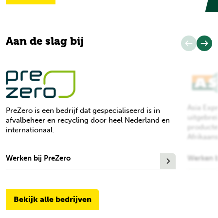
Aan de slag bij
Asia Exp
PreZero is een bedrijf dat gespecialiseerd is in
uitgebre
afvalbeheer en recycling door heel Nederland en
producte
internationaal.
Afrikaan
Werken bij PreZero
Werken b
Bekijk alle bedrijven