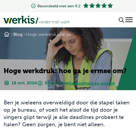
Beoordeeld met een 9.2
Blog
Hoge werkdruk hoe ga...
Hoge werkdruk: hoe ga je ermee om?
18 mrt. 2024
Edwin Maas
Gezondheid en welzijn
Ben je weleens overweldigd door die stapel taken
op je bureau, of voelt het alsof de tijd door je
vingers glipt terwijl je alle deadlines probeert te
halen? Geen zorgen, je bent niet alleen.