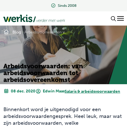
2008
Beoordeeld met een 9.2
Blog
Arbeidsvoorwaarden v...
Arbeidsvoorwaarden: van
arbeidsvoorwaarden tot
arbeidsovereenkomst
08 dec. 2020
Edwin Maas
Salaris & arbeidsvoorwaarden
Binnenkort word je uitgenodigd voor een
arbeidsvoorwaardengesprek. Heel leuk, maar wat
zijn arbeidsvoorwaarden, welke