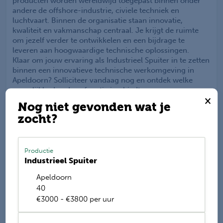
producten worden wereldwijd toegepast binnen onder
andere de offshore-industrie, civiele techniek en
luchtvaart. Binnen de organisatie staan innovatie,
kwaliteit en vakmanschap centraal. Je krijgt de ruimte
om jezelf verder te ontwikkelen en een bijdrage te
leveren aan hoogwaardige technische oplossingen.
Klaar om jouw ervaring als Industrieel Spuiter in te zetten
binnen een innovatieve technische werkomgeving in
Apeldoorn? Solliciteer vandaag nog en ontdek welke
mogelijkheden deze functie jou biedt.
×
Nog niet gevonden wat je
zocht?
Werkis wordt beoordeeld
met een
9.2
Productie
Industrieel Spuiter
Deel deze vacature
Apeldoorn
40
€3000 - €3800 per uur
E-mail mij de nieuwste vacatures