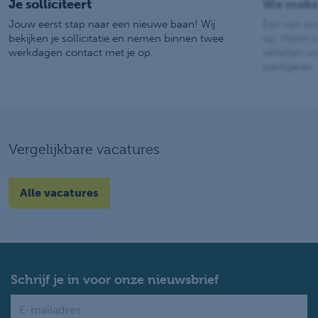
Je solliciteert
We make
Jouw eerst stap naar een nieuwe baan! Wij
Eén van on
bekijken je sollicitatie en nemen binnen twee
op. Hierin b
werkdagen contact met je op.
vertellen w
werkgever.
Vergelijkbare vacatures
Alle vacatures
Schrijf je in voor onze nieuwsbrief
Name