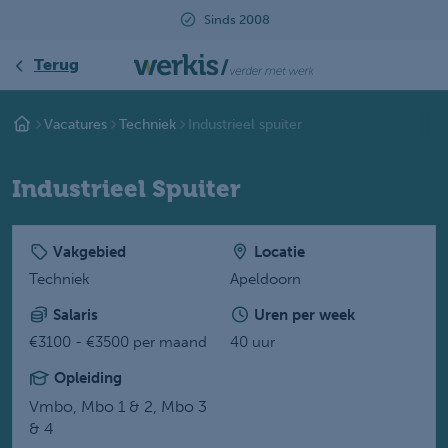
Sinds 2008
Beoordeeld met ee
Terug
Vacatures
Techniek
Industrieel spuiter
Industrieel Spuiter
Vakgebied
Locatie
Techniek
Apeldoorn
Salaris
Uren per week
€3100 - €3500 per maand
40 uur
Opleiding
Vmbo,
Mbo 1 & 2,
Mbo 3
& 4