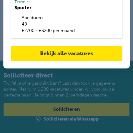
Techniek
Spuiter
Name
Apeldoorn
40
€2700 - €3200 per maand
Bekijk alle vacatures
Solliciteer direct
Twijfel je of je geschikt bent? Laat dan toch je gegevens
achter. Met ruim 1.200 vacatures vinden wij voor jou de
perfecte baan. Je krijgt binnen 2 werkdagen reactie.
Solliciteren
Solliciteren via Whatsapp