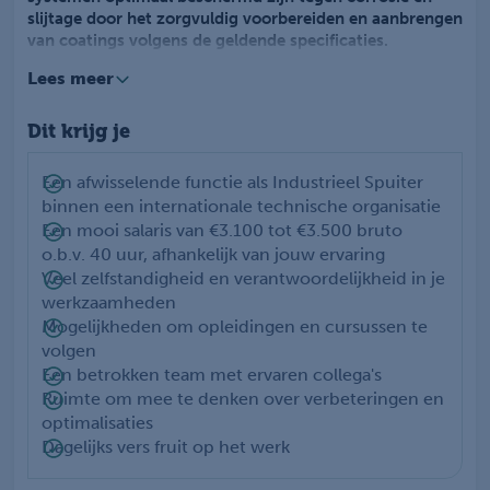
slijtage door het zorgvuldig voorbereiden en aanbrengen
van coatings volgens de geldende specificaties.
Lees meer
In deze functie voer je zelfstandig spuitwerkzaamheden
uit aan uiteenlopende producten. Je controleert
Dit krijg je
conserveringsvoorschriften, registreert materiaalverbruik
en voert eindcontroles uit om de kwaliteit te waarborgen.
Daarnaast beheer je jouw voorraad, houd je jouw
Een afwisselende functie als Industrieel Spuiter
werkplek veilig en netjes en denk je actief mee over
binnen een internationale technische organisatie
verbeteringen binnen het proces. Je werkt zowel
Een mooi salaris van €3.100 tot €3.500 bruto
zelfstandig als samen met collega's aan technische
o.b.v. 40 uur, afhankelijk van jouw ervaring
projecten vanuit de vestiging in Apeldoorn.
Veel zelfstandigheid en verantwoordelijkheid in je
werkzaamheden
Mogelijkheden om opleidingen en cursussen te
volgen
Een betrokken team met ervaren collega's
Ruimte om mee te denken over verbeteringen en
optimalisaties
Dagelijks vers fruit op het werk