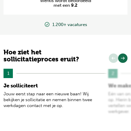
Werkis wordt beoordeeld
met een
9.2
1.200+ vacatures
Hoe ziet het
sollicitatieproces eruit?
1
2
Je solliciteert
We make
Jouw eerst stap naar een nieuwe baan! Wij
Eén van on
bekijken je sollicitatie en nemen binnen twee
op. Hierin b
werkdagen contact met je op.
vertellen w
werkgever.