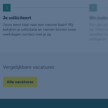
1
2
Je solliciteert
We make
Jouw eerst stap naar een nieuwe baan! Wij
Eén van on
bekijken je sollicitatie en nemen binnen twee
op. Hierin b
werkdagen contact met je op.
vertellen w
werkgever.
Vergelijkbare vacatures
Alle vacatures