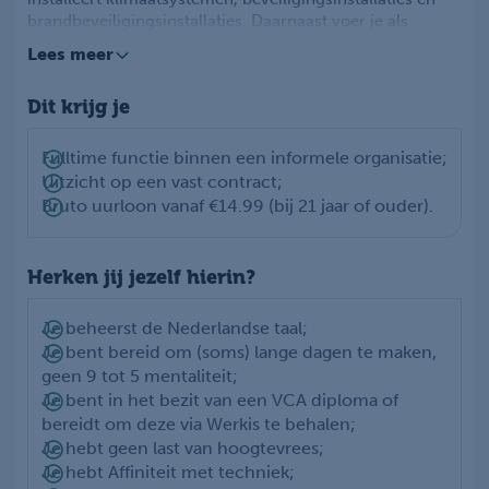
brandbeveiligingsinstallaties. Daarnaast voer je als
hulpmonteur ook onderhoudswerkzaamheden uit en
Lees meer
verhelp je storingen.
Dit krijg je
Fulltime functie binnen een informele organisatie;
Uitzicht op een vast contract;
Bruto uurloon vanaf €14.99 (bij 21 jaar of ouder).
Herken jij jezelf hierin?
Je beheerst de Nederlandse taal;
Je bent bereid om (soms) lange dagen te maken,
geen 9 tot 5 mentaliteit;
Je bent in het bezit van een VCA diploma of
bereidt om deze via Werkis te behalen;
Je hebt geen last van hoogtevrees;
Je hebt Affiniteit met techniek;