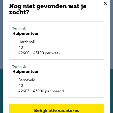
×
Nog niet gevonden wat je
zocht?
E-mail mij de nieuwste vacatures
Name
Techniek
Hulpmonteur
Harderwijk
40
€2600 - €3100 per week
Techniek
Hulpmonteur
Barneveld
Solliciteer direct
40
Twijfel je of je geschikt bent? Laat dan toch je gegevens
€2607 - €3000 per maand
achter. Met ruim 1.200 vacatures vinden wij voor jou de
perfecte baan. Je krijgt binnen 2 werkdagen reactie.
Solliciteren
Bekijk alle vacatures