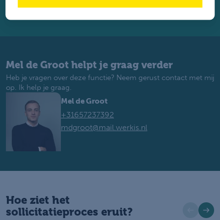
Solliciteren via Whatsapp
Mel de Groot helpt je graag verder
Heb je vragen over deze functie? Neem gerust contact met mij
op. Ik help je graag.
Mel de Groot
+31657237392
mdgroot@mail.werkis.nl
Hoe ziet het
sollicitatieproces eruit?