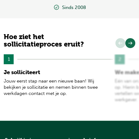
Sinds 2008
Hoe ziet het
sollicitatieproces eruit?
1
2
Je solliciteert
We make
Jouw eerst stap naar een nieuwe baan! Wij
Eén van on
bekijken je sollicitatie en nemen binnen twee
op. Hierin b
werkdagen contact met je op.
vertellen w
werkgever.