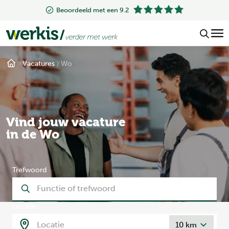
1.200+ vacatu
.2
Vacatures
Wo
Vind jouw vacature
in de Wo
Trefwoord
Locatie