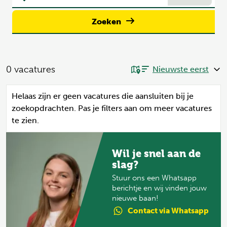
Zoeken
0
vacatures
Helaas zijn er geen vacatures die aansluiten bij je
zoekopdrachten. Pas je filters aan om meer vacatures
te zien.
Wil je snel aan de
slag?
Stuur ons een Whatsapp
berichtje en wij vinden jouw
nieuwe baan!
Contact
via Whatsapp