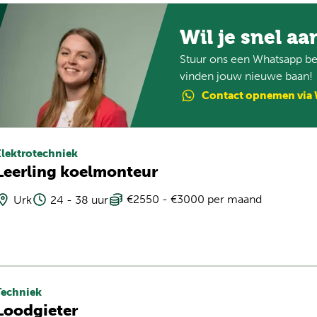
Wil je snel aa
Stuur ons een Whatsapp ber
vinden jouw nieuwe baan!
Contact
opnemen
via
Elektrotechniek
Leerling koelmonteur
€2550 - €3000 per maand
Urk
24 - 38 uur
Techniek
Loodgieter