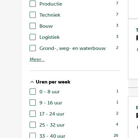
Productie
7
Techniek
7
Bouw
3
Logistiek
3
Grond-, weg- en waterbouw
2
Meer...
Uren per week
0 - 8 uur
1
9 - 16 uur
1
17 - 24 uur
2
25 - 32 uur
4
33 - 40 uur
26