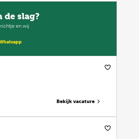
n de slag?
ichtje en wij
 Whatsapp
Bekijk vacature