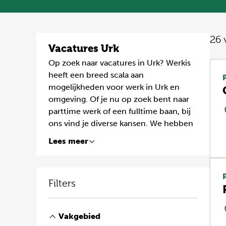
26
Vacatures Urk
Op zoek naar vacatures in Urk? Werkis
heeft een breed scala aan
mogelijkheden voor werk in Urk en
omgeving. Of je nu op zoek bent naar
parttime werk of een fulltime baan, bij
ons vind je diverse kansen. We hebben
vacatures in verschillende sectoren,
Lees meer
waaronder bouw, zorg, logistiek en ICT.
Bekijk hieronder al onze vacatures in en
rondom Urk en ontdek jouw nieuwe
Filters
carrière!
Vakgebied