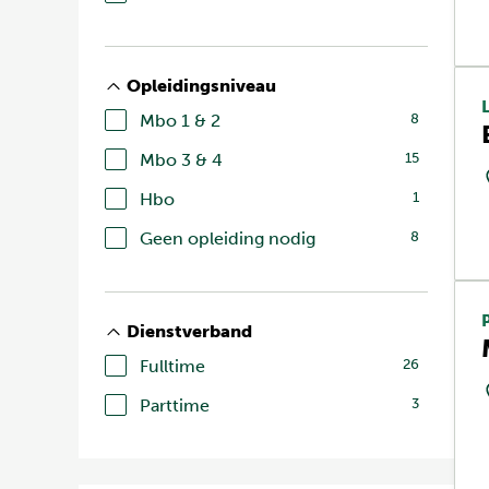
Opleidingsniveau
Mbo 1 & 2
8
Mbo 3 & 4
15
Hbo
1
Geen opleiding nodig
8
Dienstverband
Fulltime
26
Parttime
3