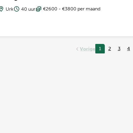
€2600 - €3800 per maand
Urk
40 uur
1
2
3
4
Vorige