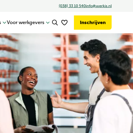
(038) 33 10 540
info@werkis.nl
s
Voor werkgevers
Inschrijven