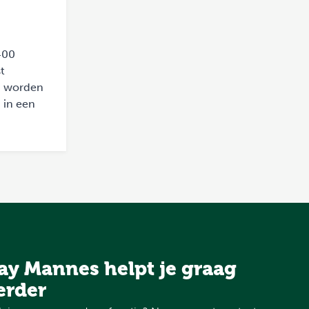
400
t
en worden
 in een
ay Mannes helpt je graag
erder