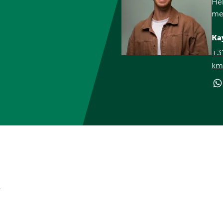
Heb
met
Ka
+3
km
?