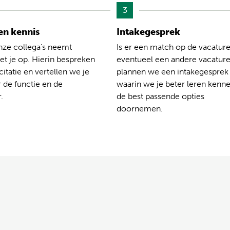
3
n kennis
Intakegesprek
nze collega's neemt
Is er een match op de vacature
t je op. Hierin bespreken
eventueel een andere vacatur
citatie en vertellen we je
plannen we een intakegesprek
 de functie en de
waarin we je beter leren kenn
.
de best passende opties
doornemen.