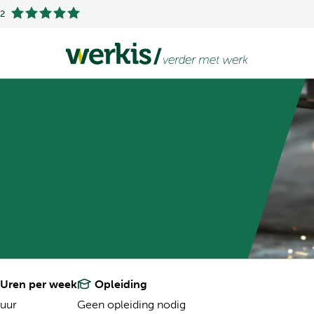
.2
Uren per week
Opleiding
uur
Geen opleiding nodig