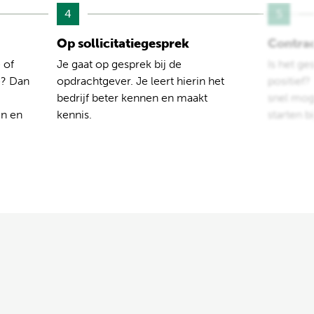
4
5
Op sollicitatiegesprek
Contra
 of
Je gaat op gesprek bij de
Is het ge
e? Dan
opdrachtgever. Je leert hierin het
positief
bedrijf beter kennen en maakt
snel moge
en en
kennis.
starten b