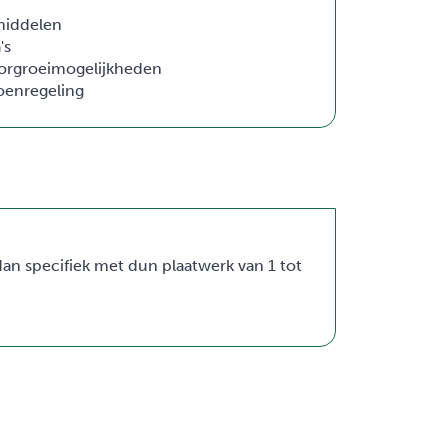
middelen
's
oorgroeimogelijkheden
oenregeling
n specifiek met dun plaatwerk van 1 tot