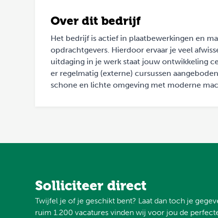
Over dit bedrijf
Het bedrijf is actief in plaatbewerkingen en
opdrachtgevers. Hierdoor ervaar je veel afwis
uitdaging in je werk staat jouw ontwikkeling
er regelmatig (externe) cursussen aangeboden.
schone en lichte omgeving met moderne mac
Solliciteer direct
Twijfel je of je geschikt bent? Laat dan toch je gege
ruim 1.200 vacatures vinden wij voor jou de perfecte