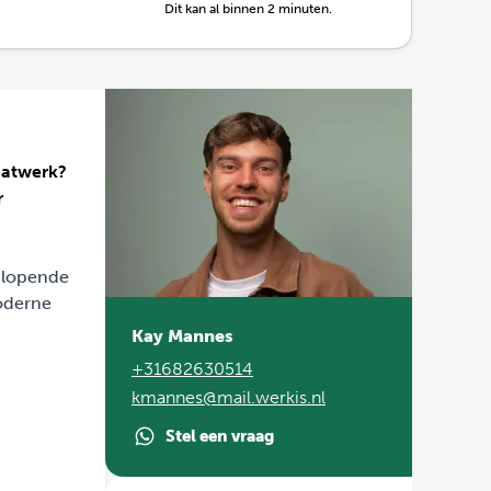
Dit kan al binnen 2 minuten.
laatwerk?
r
enlopende
oderne
Kay Mannes
+31682630514
kmannes@mail.werkis.nl
Stel een vraag