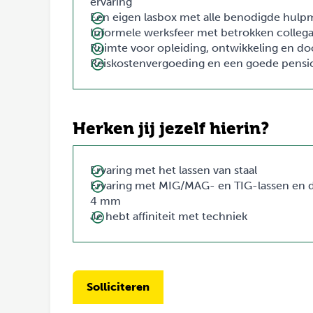
ervaring
Een eigen lasbox met alle benodigde hulp
Informele werksfeer met betrokken collega
Ruimte voor opleiding, ontwikkeling en d
Reiskostenvergoeding en een goede pensi
Herken jij jezelf hierin?
Ervaring met het lassen van staal
Ervaring met MIG/MAG- en TIG-lassen en da
4 mm
Je hebt affiniteit met techniek
Solliciteren