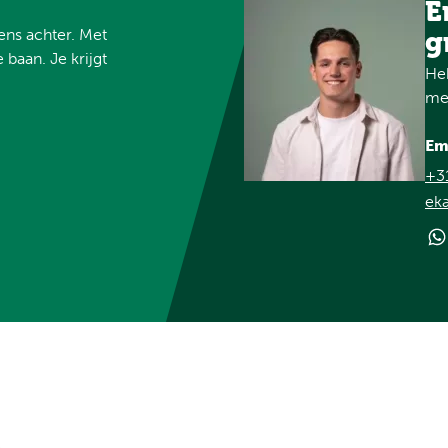
E
vens achter. Met
g
 baan. Je krijgt
Heb
met
Em
+3
ek