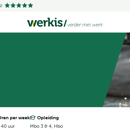
.2
ren per week
Opleiding
 40 uur
Mbo 3 & 4,
Hbo