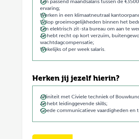
Een passend maandsalaris tussen de €3500,
ervaring;
Werken in een klimaatneutraal kantoorpan
Volop groeimogelijkheden binnen het bedri
Een elektrisch zit-sta bureau om aan te we
Je hebt recht op kort verzuim, buitengewo
wachtdagcompensatie;
Wekelijks of per week salaris.
Herken jij jezelf hierin?
Affiniteit met Civiele techniek of Bouwkun
Je hebt leidinggevende skills;
Goede communicatieve vaardigheden en t