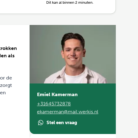
Dit kan al binnen 2 minuten.
etrokken
den als
oor de
 zorgt
den
Emiel Kamerman
+31645732878
ekamerman@mail.werkis.nl
Stel een vraag