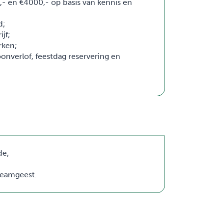
- en €4000,- op basis van kennis en
d;
jf;
rken;
onverlof, feestdag reservering en
de;
eamgeest.