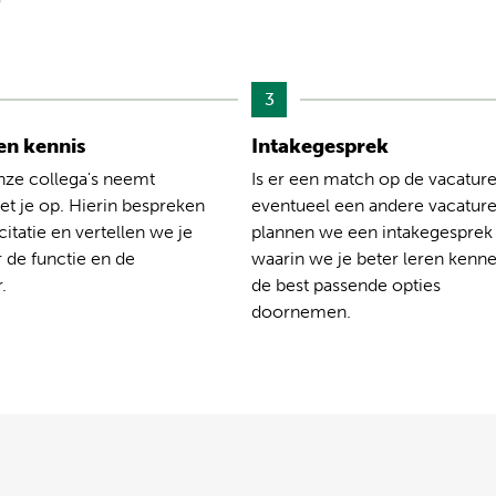
?
3
n kennis
Intakegesprek
nze collega's neemt
Is er een match op de vacature
t je op. Hierin bespreken
eventueel een andere vacatur
citatie en vertellen we je
plannen we een intakegesprek
 de functie en de
waarin we je beter leren kenn
.
de best passende opties
doornemen.