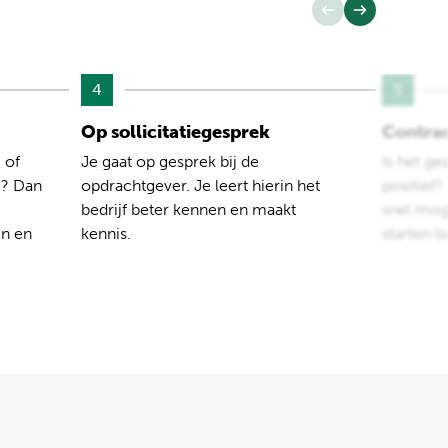
4
5
Op sollicitatiegesprek
Contra
 of
Je gaat op gesprek bij de
Is het ge
e? Dan
opdrachtgever. Je leert hierin het
positief
bedrijf beter kennen en maakt
snel moge
en en
kennis.
starten b