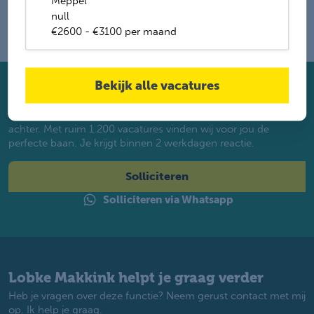
Meppel
null
€2600 - €3100 per maand
Bekijk alle vacatures
Solliciteer direct
Twijfel je of je geschikt bent? Laat dan toch je gegevens
achter. Met ruim 1.200 vacatures vinden wij voor jou de
perfecte baan. Je krijgt binnen 2 werkdagen reactie.
Solliciteren
Solliciteren via Whatsapp
Lobke Makkink helpt je graag verder
Heb je vragen over deze functie? Neem gerust contact met mij
op. Ik help je graag.