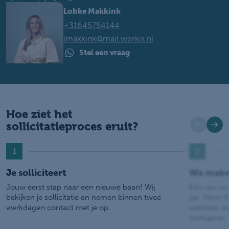
Lobke Makkink
+31645754144
lmakkink@mail.werkis.nl
Stel een vraag
Hoe ziet het
sollicitatieproces eruit?
1
2
Je solliciteert
We make
Jouw eerst stap naar een nieuwe baan! Wij
Eén van on
bekijken je sollicitatie en nemen binnen twee
op. Hierin b
werkdagen contact met je op.
vertellen w
werkgever.