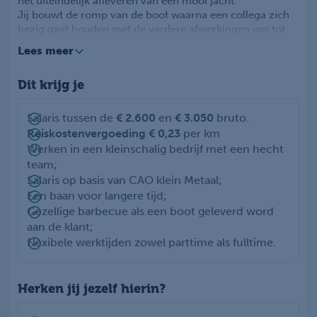
het uiteindelijk afleveren van een mooi jacht.
Jij bouwt de romp van de boot waarna een collega zich
bezig gaat houden met de verdere afwerkingen om tot
dit eindresultaat te komen.
Lees meer
Door het aflezen van bouwtekeningen ken jij de gestelde
eisen en ga jij aan de slag om de scheepsromp te
Dit krijg je
bouwen. Jij gaat je vooral bezig houden met het lassen
van staal en de bijbehorende werkzaamheden.
Salaris tussen de
€ 2.600
en
€ 3.050
bruto.
Reiskostenvergoeding € 0,23
per km
Werken in een kleinschalig bedrijf met een hecht
team;
Salaris op basis van CAO klein Metaal;
Een baan voor langere tijd;
Gezellige barbecue als een boot geleverd word
aan de klant;
Flexibele werktijden zowel parttime als fulltime.
Herken jij jezelf hierin?