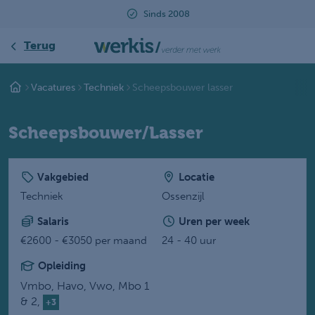
Sinds 2008
Beoordeel
Terug
Vacatures
Techniek
Scheepsbouwer lasser
Scheepsbouwer/Lasser
Vakgebied
Locatie
Techniek
Ossenzijl
Salaris
Uren per week
€2600 - €3050 per maand
24 - 40 uur
Opleiding
Vmbo,
Havo,
Vwo,
Mbo 1
& 2,
+3