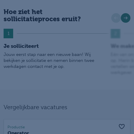
Hoe ziet het
sollicitatieproces eruit?
1
2
Je solliciteert
We make
Jouw eerst stap naar een nieuwe baan! Wij
Eén van on
bekijken je sollicitatie en nemen binnen twee
op. Hierin b
werkdagen contact met je op.
vertellen w
werkgever.
Vergelijkbare vacatures
Productie
Operator