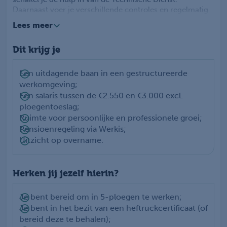
Daarnaast voer je verschillende controles en regelmatig
onderhoud uit. Door jouw inzet worden de producten op
Lees meer
de juiste manier afgevoerd. Het is dus belangrijk dat je
een kritische houding hebt en procesgericht kunt
Dit krijg je
werken.
Ervaring in een soortgelijke functie is een pré, maar
zeker geen eis! Twijfel je of je geschikt bent voor deze
Een uitdagende baan in een gestructureerde
functie? Neem dan vooral contact met ons op, we gaan
werkomgeving;
graag met je in gesprek over de mogelijkheden.
Een salaris tussen de €2.550 en €3.000 excl.
ploegentoeslag;
Ruimte voor persoonlijke en professionele groei;
Pensioenregeling via Werkis;
Uitzicht op overname.
Herken jij jezelf hierin?
Je bent bereid om in 5-ploegen te werken;
Je bent in het bezit van een heftruckcertificaat (of
bereid deze te behalen);