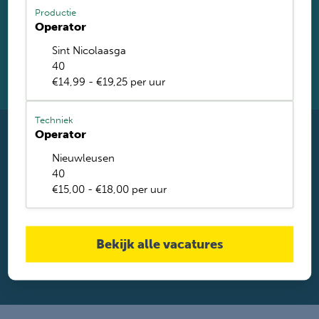
achter. Met ruim 1.200 vacatures vinden wij voor jou de
Productie
perfecte baan. Je krijgt binnen 2 werkdagen reactie.
Operator
Solliciteren
Sint Nicolaasga
40
Solliciteren via Whatsapp
€14,99 - €19,25 per uur
Techniek
Operator
Fouad Astitou helpt je graag verder
Nieuwleusen
Heb je vragen over deze functie? Neem gerust contact met mij
40
op. Ik help je graag.
€15,00 - €18,00 per uur
Fouad Astitou
+31645274285
fastitou@mail.werkis.nl
Bekijk alle vacatures
Stel een vraag