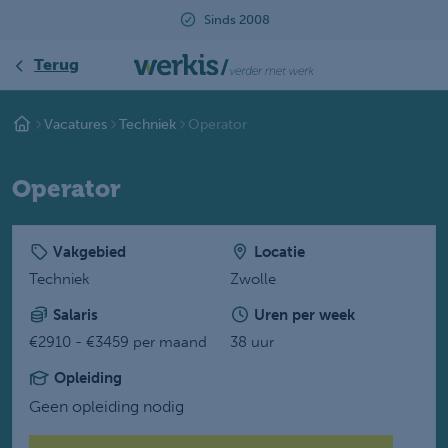
2008
Beoordeeld met een 9.2
Terug
Vacatures
Techniek
Operator
Operator
Vakgebied
Locatie
Techniek
Zwolle
Salaris
Uren per week
€2910 - €3459 per maand
38 uur
Opleiding
Geen opleiding nodig