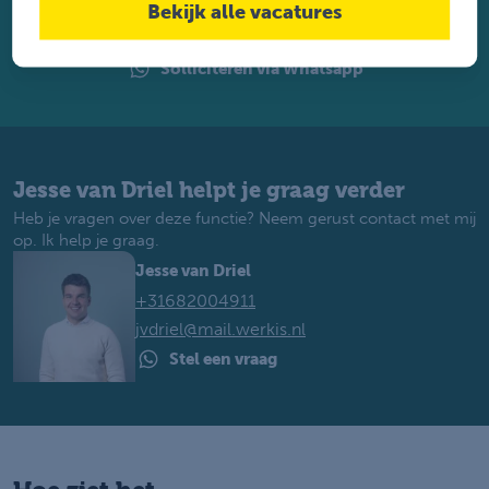
Bekijk alle vacatures
Solliciteren
Solliciteren via Whatsapp
Jesse van Driel helpt je graag verder
Heb je vragen over deze functie? Neem gerust contact met mij
op. Ik help je graag.
Jesse van Driel
+31682004911
jvdriel@mail.werkis.nl
Stel een vraag