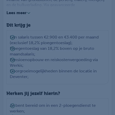
en de bulkverlading. Via geavanceerde
computersystemen stuur je het volledige
Lees meer
productieproces van veevoer aan en grijp je direct in
wanneer dat nodig is. Je analyseert storingen, lost
Dit krijg je
eerstelijns problemen zelfstandig op en voert controles
uit met proces- en meetapparatuur in de fabriek. Zo zorg
jij ervoor dat het productieproces veilig, efficiënt en
Een salaris tussen €2.900 en €3.400 per maand
zonder onderbrekingen verloopt. Dankzij jouw overzicht
(exclusief 18,2% ploegentoeslag);
en technische inzicht blijft de kwaliteit continu
Ploegentoeslag van 18,2% boven op je bruto
gewaarborgd.
maandsalaris;
Pensioenopbouw en reiskostenvergoeding via
Werkis;
Doorgroeimogelijkheden binnen de locatie in
Deventer;
Herken jij jezelf hierin?
Je bent bereid om in een 2-ploegendienst te
werken;