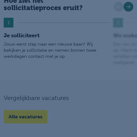
Hoe ziet het
sollicitatieproces eruit?
1
2
Je solliciteert
We make
Jouw eerst stap naar een nieuwe baan! Wij
Eén van on
bekijken je sollicitatie en nemen binnen twee
op. Hierin b
werkdagen contact met je op.
vertellen w
werkgever.
Vergelijkbare vacatures
Alle vacatures