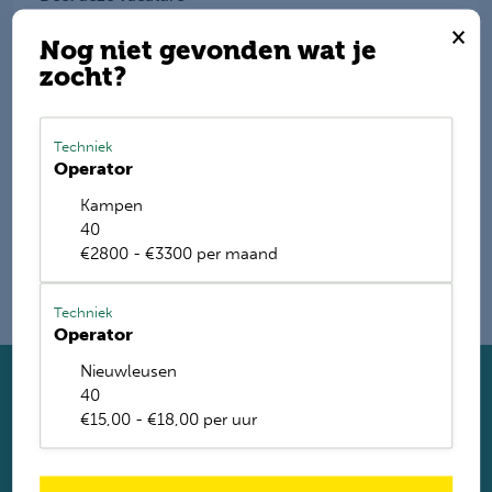
×
Nog niet gevonden wat je
zocht?
E-mail mij de nieuwste vacatures
Techniek
Name
Operator
Kampen
40
€2800 - €3300 per maand
Techniek
Operator
Nieuwleusen
40
Solliciteer direct
€15,00 - €18,00 per uur
Twijfel je of je geschikt bent? Laat dan toch je gegevens
achter. Met ruim 1.200 vacatures vinden wij voor jou de
perfecte baan. Je krijgt binnen 2 werkdagen reactie.