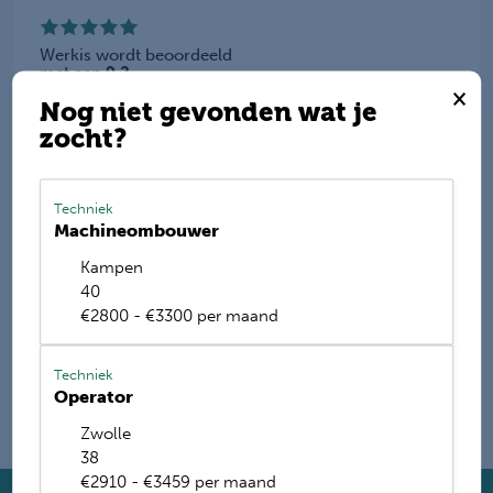
Werkis wordt beoordeeld
met een
9.2
×
Nog niet gevonden wat je
Deel deze vacature
zocht?
Techniek
Machineombouwer
E-mail mij de nieuwste vacatures
Kampen
Name
40
€2800 - €3300 per maand
Techniek
Operator
Zwolle
38
€2910 - €3459 per maand