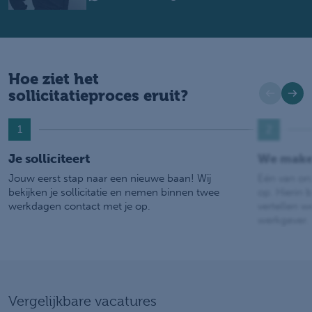
Hoe ziet het
sollicitatieproces eruit?
1
2
Je solliciteert
We make
Jouw eerst stap naar een nieuwe baan! Wij
Eén van on
bekijken je sollicitatie en nemen binnen twee
op. Hierin b
werkdagen contact met je op.
vertellen w
werkgever.
Vergelijkbare vacatures