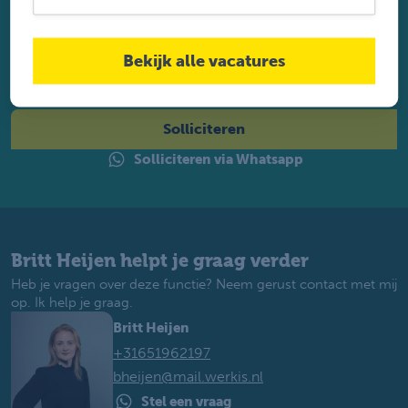
Solliciteer direct
Twijfel je of je geschikt bent? Laat dan toch je gegevens
Bekijk alle vacatures
achter. Met ruim 1.200 vacatures vinden wij voor jou de
perfecte baan. Je krijgt binnen 2 werkdagen reactie.
Solliciteren
Solliciteren via Whatsapp
Britt Heijen helpt je graag verder
Heb je vragen over deze functie? Neem gerust contact met mij
op. Ik help je graag.
Britt Heijen
+31651962197
bheijen@mail.werkis.nl
Stel een vraag