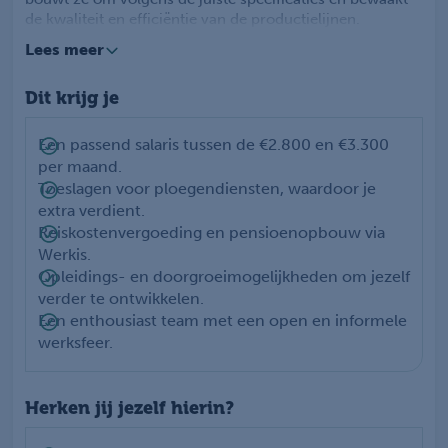
de kwaliteit en efficiëntie van de productielijnen.
Daarnaast los je storingen zelfstandig op en draag je bij
Lees meer
aan een veilige en nette werkplek. Ook houd je je
administratie zorgvuldig bij, zodat alles soepel verloopt.
Dit krijg je
Een passend salaris tussen de €2.800 en €3.300
per maand.
Toeslagen voor ploegendiensten, waardoor je
extra verdient.
Reiskostenvergoeding en pensioenopbouw via
Werkis.
Opleidings- en doorgroeimogelijkheden om jezelf
verder te ontwikkelen.
Een enthousiast team met een open en informele
werksfeer.
Herken jij jezelf hierin?