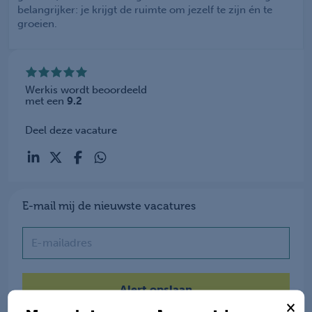
belangrijker: je krijgt de ruimte om jezelf te zijn én te
groeien.
Werkis wordt beoordeeld
met een
9.2
Deel deze vacature
E-mail mij de nieuwste vacatures
Name
×