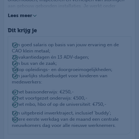
aan gebouw gebonden installaties. Je werkt onder
andere aan cv-ketels, regelkasten,
Lees meer
luchtbehandelingskasten en airco's. Je adviseert klanten
over technische vraagstukken en zorgt ervoor dat
Dit krijg je
installaties optimaal blijven functioneren. Dankzij je
volledig uitgeruste bus, ben je altijd goed voorbereid. Je
werkt in een regio waarbij je maximaal één uur hoeft te
Een goed salaris op basis van jouw ervaring en de
reizen naar jouw klus – dat betekent weinig reistijd en
CAO klein metaal;
veel werkplezier.
25 vakantiedagen én 13 ADV-dagen;
Een bus van de zaak;
Volop opleidings- en doorgroeimogelijkheden;
Een jaarlijks studiebudget voor kinderen van
medewerkers:
in het basisonderwijs: €250,-
in het voortgezet onderwijs: €500,-
in het mbo, hbo of op de universiteit: €750,-
Een uitgebreid inwerktraject, inclusief 'buddy';
Iedere eerste werkdag van de maand een centrale
nieuwkomers dag voor alle nieuwe werknemers.