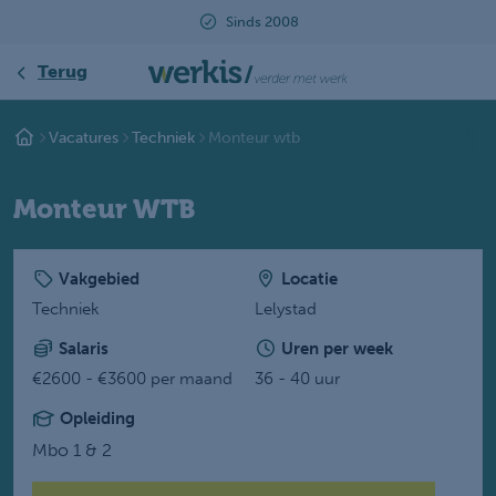
Beoordeeld met een 9.2
Terug
Vacatures
Techniek
Monteur wtb
Monteur WTB
Vakgebied
Locatie
Techniek
Lelystad
Salaris
Uren per week
€2600 - €3600 per maand
36 - 40 uur
Opleiding
Mbo 1 & 2