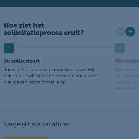
Hoe ziet het
sollicitatieproces eruit?
1
2
Je solliciteert
We make
Jouw eerst stap naar een nieuwe baan! Wij
Eén van on
bekijken je sollicitatie en nemen binnen twee
op. Hierin b
werkdagen contact met je op.
vertellen w
werkgever.
Vergelijkbare vacatures