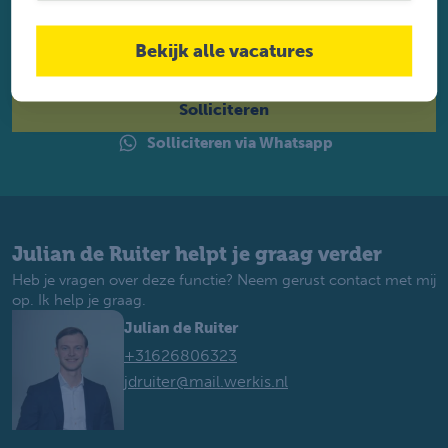
Twijfel je of je geschikt bent? Laat dan toch je gegevens
achter. Met ruim 1.200 vacatures vinden wij voor jou de
Bekijk alle vacatures
perfecte baan. Je krijgt binnen 2 werkdagen reactie.
Solliciteren
Solliciteren via Whatsapp
Julian de Ruiter helpt je graag verder
Heb je vragen over deze functie? Neem gerust contact met mij
op. Ik help je graag.
Julian de Ruiter
+31626806323
jdruiter@mail.werkis.nl