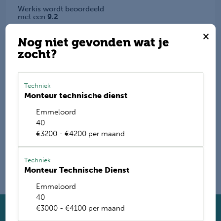
Werkis wordt beoordeeld
met een
9.2
×
Deel deze vacature
Nog niet gevonden wat je
zocht?
Techniek
E-mail mij de nieuwste vacatures
Monteur technische dienst
Name
Emmeloord
40
€3200 - €4200 per maand
Techniek
Monteur Technische Dienst
Emmeloord
40
€3000 - €4100 per maand
Solliciteer direct