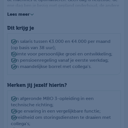
ene dag ben je bezig met gepland onderhoud, de andere
dag spring je in om een storing snel te verhelpen.
Lees meer
Daarnaast denk je actief mee over verbeteringen om
processen nog efficiënter te maken.
Dit krijg je
Een salaris tussen €3.000 en €4.000 per maand
(op basis van 38 uur);
Ruimte voor persoonlijke groei en ontwikkeling;
Een pensioenregeling vanaf je eerste werkdag;
Een maandelijkse borrel met collega’s.
Herken jij jezelf hierin?
Een afgeronde MBO 3-opleiding in een
technische richting;
Enige ervaring in een vergelijkbare functie;
Bereidheid om storingsdiensten te draaien met
collega’s;