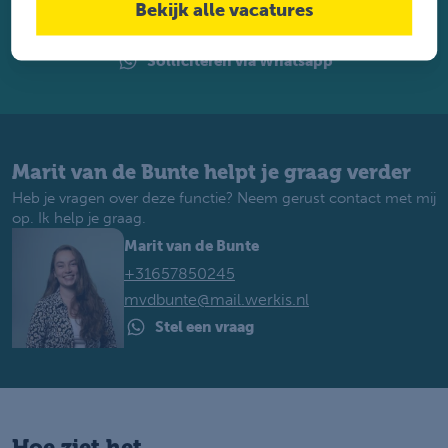
Bekijk alle vacatures
Solliciteren
Solliciteren via Whatsapp
Marit van de Bunte helpt je graag verder
Heb je vragen over deze functie? Neem gerust contact met mij
op. Ik help je graag.
Marit van de Bunte
+31657850245
mvdbunte@mail.werkis.nl
Stel een vraag
Hoe ziet het