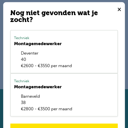
×
Nog niet gevonden wat je
zocht?
E-mail mij de nieuwste vacatures
Techniek
Name
Montagemedewerker
Deventer
40
€2600 - €3550 per maand
Techniek
Montagemedewerker
Barneveld
38
Solliciteer direct
€2800 - €3500 per maand
Twijfel je of je geschikt bent? Laat dan toch je gegevens
achter. Met ruim 1.200 vacatures vinden wij voor jou de
perfecte baan. Je krijgt binnen 2 werkdagen reactie.