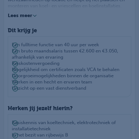
monteren van koel- en vriescellen en koelinstallaties.
Samen met een ervaren team zorg je ervoor dat
Lees meer
projecten vakkundig en op tijd worden opgeleverd. Je
werkt op verschillende locaties in Nederland en België en
Dit krijg je
ontwikkelt jezelf verder binnen de techniek. Als Montage
Medewerker krijg je de kans om praktijkervaring op te
doen en door te groeien binnen een stabiele organisatie.
Een fulltime functie van 40 uur per week
Een bruto maandsalaris tussen €2.600 en €3.050,
afhankelijk van ervaring
Reiskostenvergoeding
Mogelijkheid om certificaten zoals VCA te behalen
Doorgroeimogelijkheden binnen de organisatie
Werken in een hecht en ervaren team
Uitzicht op een vast dienstverband
Herken jij jezelf hierin?
Basiskennis van koeltechniek, elektrotechniek of
installatietechniek
In het bezit van rijbewijs B