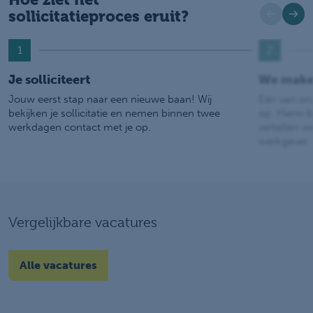
sollicitatieproces eruit?
1
2
Je solliciteert
We make
Jouw eerst stap naar een nieuwe baan! Wij
Eén van on
bekijken je sollicitatie en nemen binnen twee
op. Hierin b
werkdagen contact met je op.
vertellen w
werkgever.
Vergelijkbare vacatures
Alle vacatures