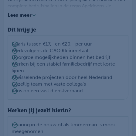
complete bedrijfshallen in de regio Apeldoorn. Je
monteert staalconstructies, plaatst dak- en wandpanelen
Lees meer
en werkt vanaf technische tekeningen. Geen project is
hetzelfde, waardoor jouw werk afwisselend blijft. Je
Dit krijg je
komt terecht in een hecht team waar samenwerken
centraal staat en waar je de kans krijgt om jezelf verder
te ontwikkelen binnen de hallenbouw.
Salaris tussen €17,- en €20,- per uur
Werk volgens de CAO Kleinmetaal
Doorgroeimogelijkheden binnen het bedrijf
Werken bij een stabiel familiebedrijf met korte
lijnen
Afwisselende projecten door heel Nederland
Gezellig team met vaste collega’s
Kans op een vast dienstverband
Herken jij jezelf hierin?
Ervaring in de bouw of als timmerman is mooi
meegenomen