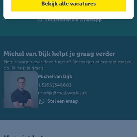
Bekijk alle vacatures
Solliciteren
Solliciteren via Whatsapp
Michel van Dijk helpt je graag verder
Heb je vragen over deze functie? Neem gerust contact met mij
op. Ik help je graag.
Michel van Dijk
+31651348601
mvdijk@mail.werkis.nl
Stel een vraag