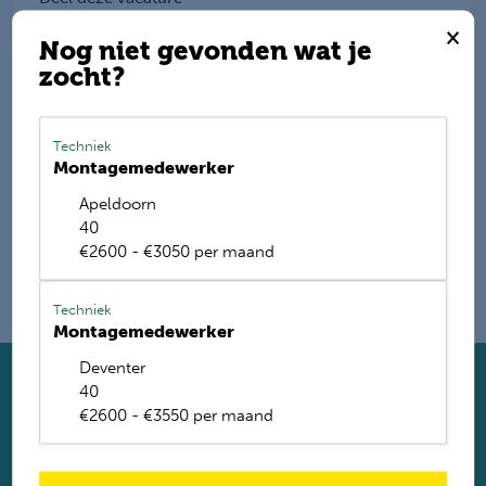
×
Nog niet gevonden wat je
zocht?
E-mail mij de nieuwste vacatures
Techniek
Name
Montagemedewerker
Apeldoorn
40
€2600 - €3050 per maand
Techniek
Montagemedewerker
Deventer
40
Solliciteer direct
€2600 - €3550 per maand
Twijfel je of je geschikt bent? Laat dan toch je gegevens
achter. Met ruim 1.200 vacatures vinden wij voor jou de
perfecte baan. Je krijgt binnen 2 werkdagen reactie.