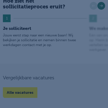
Hoe ziet het
sollicitatieproces eruit?
1
2
Je solliciteert
We make
Jouw eerst stap naar een nieuwe baan! Wij
Eén van on
bekijken je sollicitatie en nemen binnen twee
op. Hierin b
werkdagen contact met je op.
vertellen w
werkgever.
Vergelijkbare vacatures
Alle vacatures