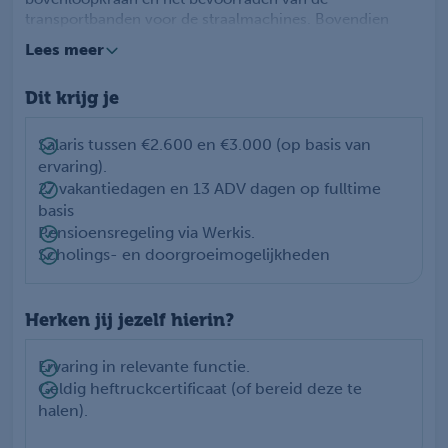
transportbanden voor de straalmachines. Bovendien
werk je nauw samen met je collega's en sta je altijd klaar
Lees meer
om bij te dragen aan een soepel verlopend
productieproces.
Dit krijg je
Salaris tussen €2.600 en €3.000 (op basis van
ervaring).
27 vakantiedagen en 13 ADV dagen op fulltime
basis
Pensioensregeling via Werkis.
Scholings- en doorgroeimogelijkheden
Herken jij jezelf hierin?
Ervaring in relevante functie.
Geldig heftruckcertificaat (of bereid deze te
halen).