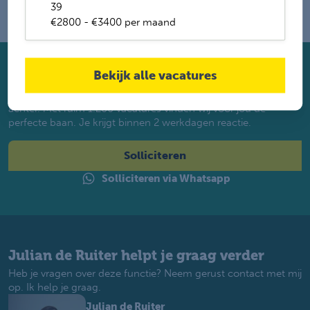
39
€2800 - €3400 per maand
Bekijk alle vacatures
Solliciteer direct
Twijfel je of je geschikt bent? Laat dan toch je gegevens
achter. Met ruim 1.200 vacatures vinden wij voor jou de
perfecte baan. Je krijgt binnen 2 werkdagen reactie.
Solliciteren
Solliciteren via Whatsapp
Julian de Ruiter helpt je graag verder
Heb je vragen over deze functie? Neem gerust contact met mij
op. Ik help je graag.
Julian de Ruiter