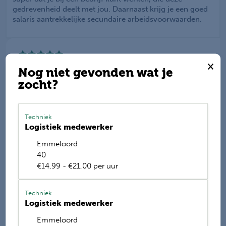
gedrevenheid deelt met jou. Daarnaast krijg je een goed
salaris aantrekkelijke secundaire arbeidsvoorwaarden.
×
Werkis wordt beoordeeld
Nog niet gevonden wat je
met een
9.2
zocht?
Deel deze vacature
Techniek
Logistiek medewerker
Emmeloord
E-mail mij de nieuwste vacatures
40
€14,99 - €21,00 per uur
Name
Techniek
Logistiek medewerker
Emmeloord