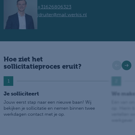
+31626806323
jdruiter@mail.werkis.nl
Hoe ziet het
sollicitatieproces eruit?
1
2
Je solliciteert
We make
Jouw eerst stap naar een nieuwe baan! Wij
Eén van on
bekijken je sollicitatie en nemen binnen twee
op. Hierin b
werkdagen contact met je op.
vertellen w
werkgever.