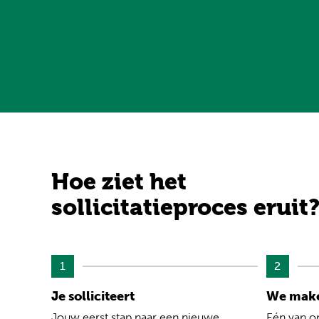
Hoe ziet het
sollicitatieproces eruit
1
2
Je solliciteert
We make
Jouw eerst stap naar een nieuwe
Eén van o