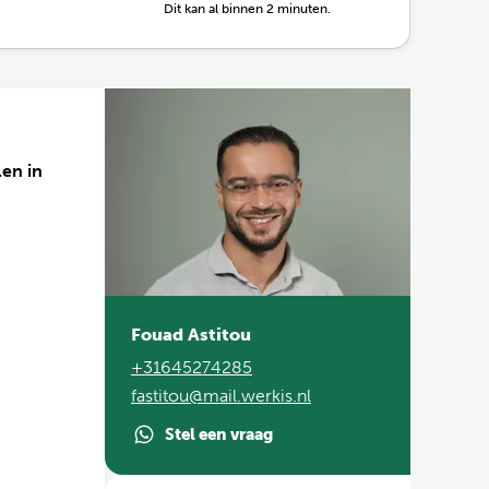
Dit kan al binnen 2 minuten.
len in
Fouad Astitou
+31645274285
fastitou@mail.werkis.nl
Stel een vraag