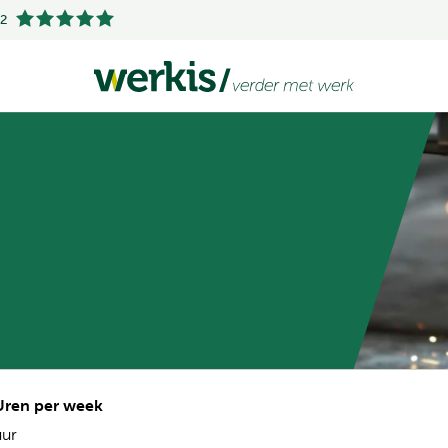
.2
ren per week
uur