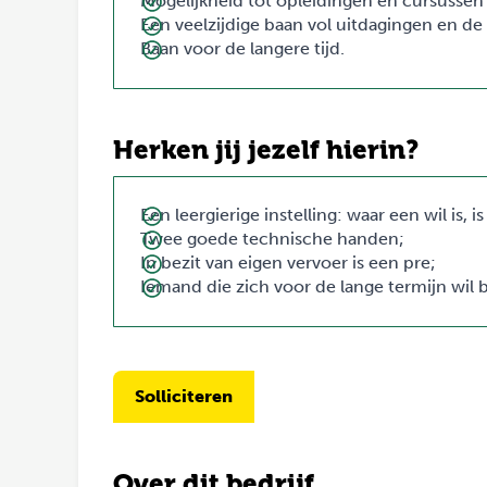
Mogelijkheid tot opleidingen en cursussen 
Een veelzijdige baan vol uitdagingen en de
Baan voor de langere tijd.
Herken jij jezelf hierin?
Een leergierige instelling: waar een wil is, i
Twee goede technische handen;
In bezit van eigen vervoer is een pre;
Iemand die zich voor de lange termijn wil 
Solliciteren
Over dit bedrijf