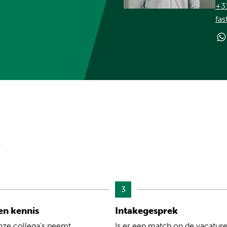
+3
fas
?
3
n kennis
Intakegesprek
nze collega's neemt
Is er een match op de vacature