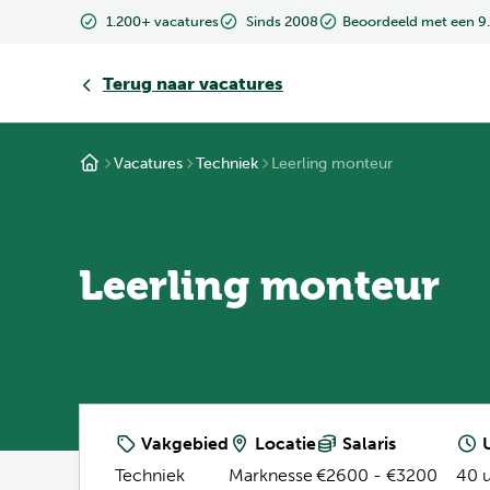
1.200+ vacatures
Sinds 2008
Beoordeeld met een 9
Terug
naar vacatures
Vacatures
Techniek
Leerling monteur
Leerling monteur
Vakgebied
Locatie
Salaris
U
Techniek
Marknesse
€2600 - €3200
40 