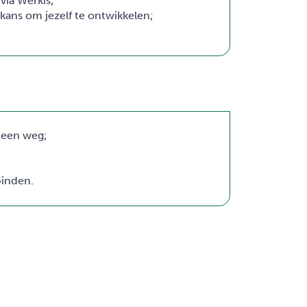
via Werkis;
 kans om jezelf te ontwikkelen;
s een weg;
binden.