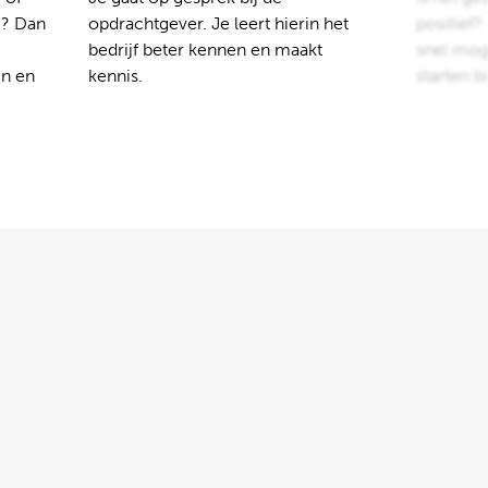
e? Dan
opdrachtgever. Je leert hierin het
positief
bedrijf beter kennen en maakt
snel moge
en en
kennis.
starten b