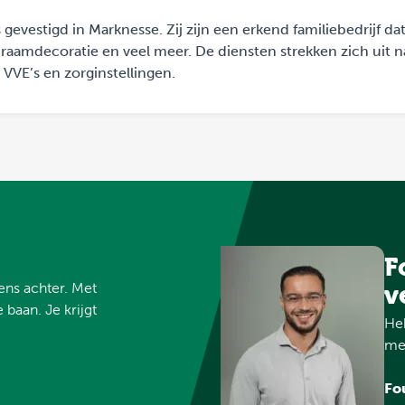
gevestigd in Marknesse. Zij zijn een erkend familiebedrijf dat
, raamdecoratie en veel meer. De diensten strekken zich uit n
, VVE’s en zorginstellingen.
F
vens achter. Met
v
 baan. Je krijgt
Heb
met
Fo