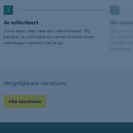
1
2
Je solliciteert
We make
Jouw eerst stap naar een nieuwe baan! Wij
Eén van on
bekijken je sollicitatie en nemen binnen twee
op. Hierin b
werkdagen contact met je op.
vertellen w
werkgever.
Vergelijkbare vacatures
Alle vacatures