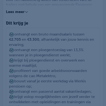
trailers met behulp van een geavanceerde Panasonic
lasrobot. Je controleert de opdracht, zorgt dat de juiste
Lees meer
materialen veilig beschikbaar zijn en stelt de lasrobot
correct in. Tijdens het lassen meet je de resultaten
Dit krijg je
zorgvuldig na met diverse meetgereedschappen. Samen
met je collega’s zorg je ervoor dat de onderdelen
voldoen aan de hoge kwaliteitsnormen van het
Je ontvangt een bruto maandsalaris tussen
uiteindelijke product (de las).
€2.705
en
€3.300
, afhankelijk van jouw kennis en
Je komt als (las)Robot Operator te werken in een
ervaring;
ploegendienst. De werktijden zijn in de ene week van
Je ontvangt een ploegentoeslag van 13,3%
06:00 - 15:30 en op vrijdag van 06:00 - 12:15, in de
wanneer je in ploegendienst werkt;
andere week van 14:30 - 23:59 op maandag tot en met
Je krijgt bij ploegendienst en overwerk een
donderdag (dus op vrijdag vrij!).
warme maaltijd;
Je profiteert van goede arbeidsvoorwaarden
volgens de cao Metalektro;
Je bouwt vanaf je eerste werkdag via Werkis
pensioen op;
Je ontvangt een passend aantal vakantiedagen;
Je krijgt volop mogelijkheden om jezelf verder te
ontwikkelen met opleidingen en trainingen via