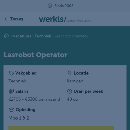
Beoordeeld met een 9.2
Terug
Vacatures
Techniek
Lasrobot operator
Lasrobot Operator
Vakgebied
Locatie
Techniek
Kampen
Salaris
Uren per week
€2705 - €3300 per maand
40 uur
Opleiding
Mbo 1 & 2