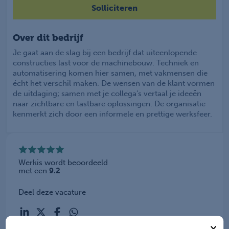
Solliciteren
Over dit bedrijf
Je gaat aan de slag bij een bedrijf dat uiteenlopende
constructies last voor de machinebouw. Techniek en
automatisering komen hier samen, met vakmensen die
écht het verschil maken. De wensen van de klant vormen
de uitdaging; samen met je collega’s vertaal je ideeën
naar zichtbare en tastbare oplossingen. De organisatie
kenmerkt zich door een informele en prettige werksfeer.
Werkis wordt beoordeeld
met een
9.2
Deel deze vacature
×