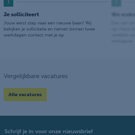
1
2
Je solliciteert
We make
Jouw eerst stap naar een nieuwe baan! Wij
Eén van on
bekijken je sollicitatie en nemen binnen twee
op. Hierin b
werkdagen contact met je op.
vertellen w
werkgever.
Vergelijkbare vacatures
Alle vacatures
Schrijf je in voor onze nieuwsbrief