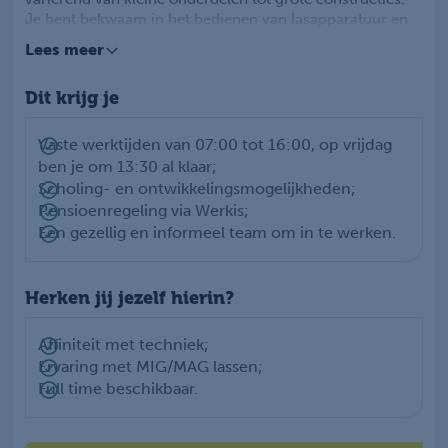
Je bent bekwaam in het bedienen van lasapparatuur en
hebt een scherp oog voor detail om hoogwaardige lassen
Lees meer
te produceren. Veiligheid, kwaliteit en precisie zijn
essentiële aspecten van deze functie.
Dit krijg je
Herken jij jezelf in bovenstaand profiel en ben je klaar
voor een nieuwe uitdaging als
constructiebankwerker/lasser? We kijken ernaar uit om
Vaste werktijden van 07:00 tot 16:00, op vrijdag
van je te horen!
ben je om 13:30 al klaar;
Scholing- en ontwikkelingsmogelijkheden;
Pensioenregeling via Werkis;
Een gezellig en informeel team om in te werken.
Herken jij jezelf hierin?
Affiniteit met techniek;
Ervaring met MIG/MAG lassen;
Full time beschikbaar.