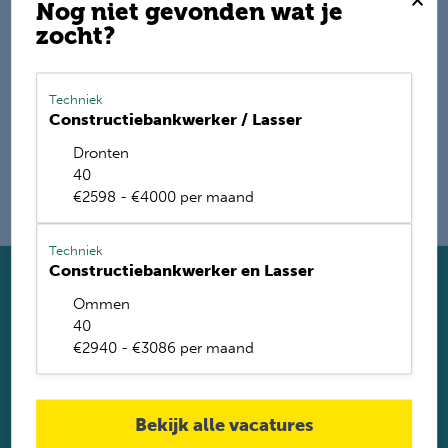
Nog niet gevonden wat je
zocht?
E-mail mij de nieuwste vacatures
Name
Techniek
Constructiebankwerker / Lasser
Dronten
40
€2598 - €4000 per maand
Techniek
Constructiebankwerker en Lasser
Solliciteer direct
Ommen
Twijfel je of je geschikt bent? Laat dan toch je gegevens
40
achter. Met ruim 1.200 vacatures vinden wij voor jou de
€2940 - €3086 per maand
perfecte baan. Je krijgt binnen 2 werkdagen reactie.
Solliciteren
Bekijk alle vacatures
Solliciteren via Whatsapp