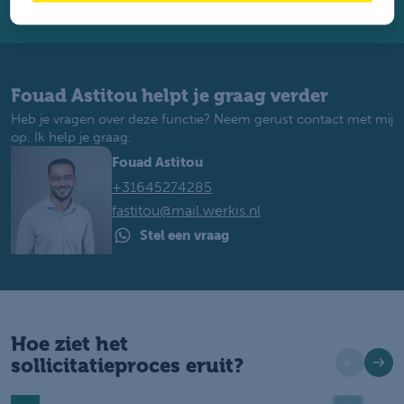
Fouad Astitou helpt je graag verder
Heb je vragen over deze functie? Neem gerust contact met mij
op. Ik help je graag.
Fouad Astitou
+31645274285
fastitou@mail.werkis.nl
Stel een vraag
Hoe ziet het
sollicitatieproces eruit?