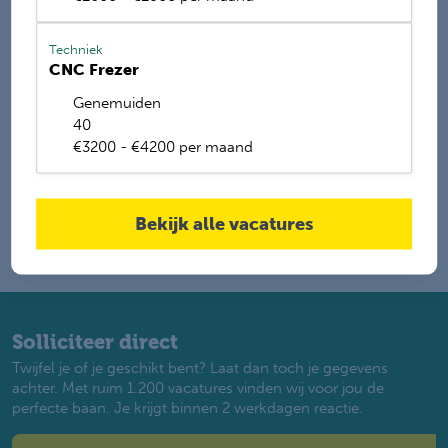
Techniek
CNC Frezer
E-mail mij de nieuwste vacatures
Genemuiden
Name
40
€3200 - €4200 per maand
Bekijk alle vacatures
Solliciteer direct
Twijfel je of je geschikt bent? Laat dan toch je gegevens
achter. Met ruim 1.200 vacatures vinden wij voor jou de
perfecte baan. Je krijgt binnen 2 werkdagen reactie.