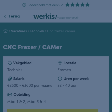
Beoordeeld met een 9.2
Terug
Vacatures
Techniek
Cnc frezer camer
CNC Frezer / CAMer
Vakgebied
Locatie
Techniek
Emmen
Salaris
Uren per week
€2600 - €3600 per maand
32 - 40 uur
Opleiding
Mbo 1 & 2,
Mbo 3 & 4