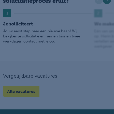
sollicitatieproces eruit?
1
2
Je solliciteert
We make
Jouw eerst stap naar een nieuwe baan! Wij
Eén van on
bekijken je sollicitatie en nemen binnen twee
op. Hierin b
werkdagen contact met je op.
vertellen w
werkgever.
Vergelijkbare vacatures
Alle vacatures