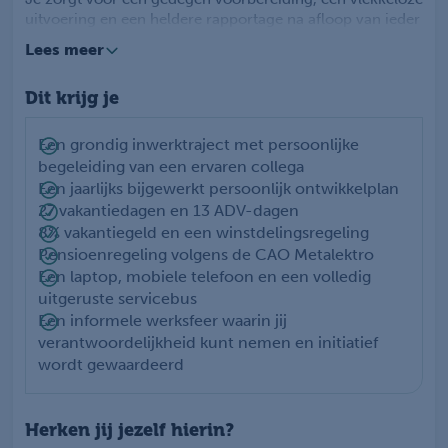
uitvoering en een heldere rapportage na afloop van ieder
project. Op locatie ben jij het aanspreekpunt voor de
Lees meer
klant, je stemt werkzaamheden af, instrueert operators
en technici, en stuurt waar nodig lokale medewerkers
Dit krijg je
aan. Ook analyseer je technische problemen en geef je
advies over verbeteringen. Regelmatig reizen (circa 50-
60%) is voor jou geen bezwaar — je ziet dit juist als kans
Een grondig inwerktraject met persoonlijke
om jezelf te ontwikkelen en diverse culturen te leren
begeleiding van een ervaren collega
kennen.
Een jaarlijks bijgewerkt persoonlijk ontwikkelplan
Je werkt vanuit de uitvalsbasis in Heerde, maar bent
27 vakantiedagen en 13 ADV-dagen
vooral internationaal actief. Je wordt onderdeel van een
8% vakantiegeld en een winstdelingsregeling
team waarin samenwerking, kennisdeling en
Pensioenregeling volgens de CAO Metalektro
vakmanschap centraal staan.
Een laptop, mobiele telefoon en een volledig
uitgeruste servicebus
Een informele werksfeer waarin jij
verantwoordelijkheid kunt nemen en initiatief
wordt gewaardeerd
Herken jij jezelf hierin?