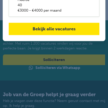
40
€3000 - €4000 per maand
Bekijk alle vacatures
Solliciteer direct
Twijfel je of je geschikt bent? Laat dan toch je gegevens
achter. Met ruim 1.200 vacatures vinden wij voor jou de
perfecte baan. Je krijgt binnen 2 werkdagen reactie.
Solliciteren
Solliciteren via Whatsapp
Job van de Groep helpt je graag verder
Heb je vragen over deze functie? Neem gerust contact met mij
op. Ik help je graag.