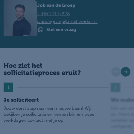
Job van de Groep
+31644147228
jvandegroep@mail.werkis.nl
Stel een vraag
Hoe ziet het
sollicitatieproces eruit?
1
2
Je solliciteert
We make
Jouw eerst stap naar een nieuwe baan! Wij
Eén van on
bekijken je sollicitatie en nemen binnen twee
op. Hierin b
werkdagen contact met je op.
vertellen w
werkgever.