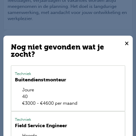
feestdagen, verjaardagen of vakanties worden altijd
meegenomen in de planning. Het doel is langdurige
samenwerking, met aandacht voor jouw ontwikkeling en
werkplezier.
×
Nog niet gevonden wat je
Werkis wordt beoordeeld
met een
9.2
zocht?
Deel deze vacature
Techniek
Buitendienstmonteur
Joure
40
E-mail mij de nieuwste vacatures
€3000 - €4600 per maand
Name
Techniek
Field Service Engineer
Heerde