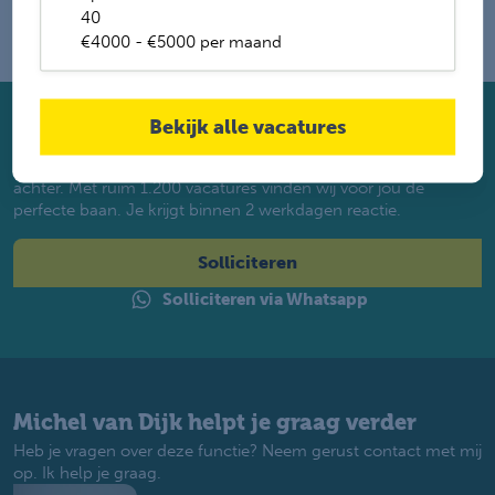
40
€4000 - €5000 per maand
Bekijk alle vacatures
Solliciteer direct
Twijfel je of je geschikt bent? Laat dan toch je gegevens
achter. Met ruim 1.200 vacatures vinden wij voor jou de
perfecte baan. Je krijgt binnen 2 werkdagen reactie.
Solliciteren
Solliciteren via Whatsapp
Michel van Dijk helpt je graag verder
Heb je vragen over deze functie? Neem gerust contact met mij
op. Ik help je graag.