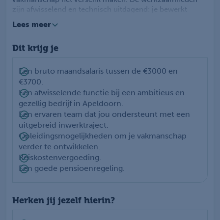
zijn afwisselend en technisch uitdagend: je bewerkt
componenten tot zes meter lang, zaagt en slijpt met
Lees meer
diverse machines, en ondersteunt bij verspanende
bewerkingen zoals draaien en boren. Dankzij jouw oog
Dit krijg je
voor detail lever je maatwerk in enkelstuks of kleine
series. Je leest technische tekeningen nauwkeurig en
voert metingen uit die je zorgvuldig registreert. Je werkt
Een bruto maandsalaris tussen de €3000 en
zowel met conventionele als moderne CNC-machines.
€3700.
Een afwisselende functie bij een ambitieus en
gezellig bedrijf in Apeldoorn.
Een ervaren team dat jou ondersteunt met een
uitgebreid inwerktraject.
Opleidingsmogelijkheden om je vakmanschap
verder te ontwikkelen.
Reiskostenvergoeding.
Een goede pensioenregeling.
Herken jij jezelf hierin?