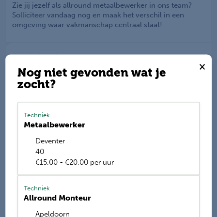
Zie jij jezelf als allround metaalbewerker in ons team?
Solliciteer vandaag nog en maak het verschil in een
omgeving waar vakmanschap centraal staat!
×
Nog niet gevonden wat je
Werkis wordt beoordeeld
met een
9.2
zocht?
Deel deze vacature
Techniek
Metaalbewerker
Deventer
E-mail mij de nieuwste vacatures
40
€15,00 - €20,00 per uur
Name
Techniek
Allround Monteur
Apeldoorn