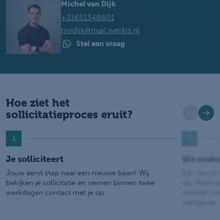
Michel van Dijk
+31651348601
mvdijk@mail.werkis.nl
Stel een vraag
Hoe ziet het
sollicitatieproces eruit?
1
2
Je solliciteert
We make
Jouw eerst stap naar een nieuwe baan! Wij
Eén van on
bekijken je sollicitatie en nemen binnen twee
op. Hierin b
werkdagen contact met je op.
vertellen w
werkgever.