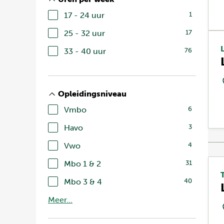
17 - 24 uur
1
25 - 32 uur
17
33 - 40 uur
76
Opleidingsniveau
Vmbo
6
Havo
3
Vwo
4
Mbo 1 & 2
31
Mbo 3 & 4
40
Meer...