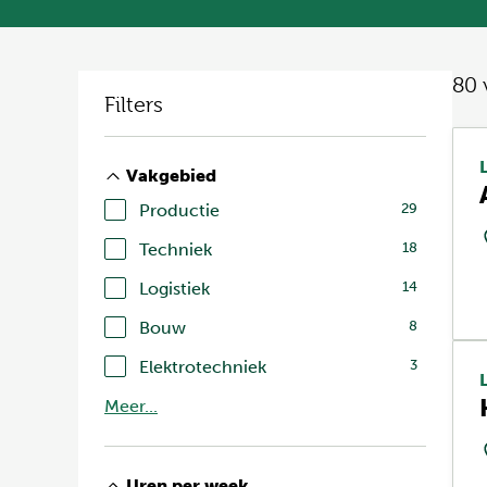
80
Filters
Vakgebied
Productie
29
Techniek
18
Logistiek
14
Bouw
8
Elektrotechniek
3
Meer...
Uren per week