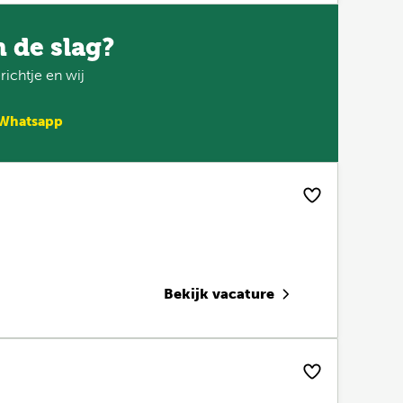
n de slag?
ichtje en wij
 Whatsapp
Bekijk vacature