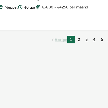
€3800 - €4250 per maand
Meppel
40 uur
1
2
3
4
5
Vorige
.