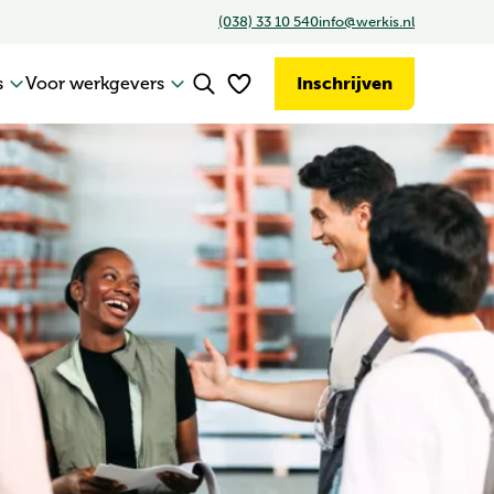
(038) 33 10 540
info@werkis.nl
Inschrijven
s
Voor werkgevers