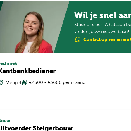
Wil je snel aa
Stuur ons een Whatsapp ber
vinden jouw nieuwe baan!
Contact
opnemen
via
Techniek
Kantbankbediener
€2600 - €3600 per maand
Meppel
Bouw
Uitvoerder Steigerbouw