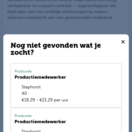
werkplezier en respect centraal — eigenschappen die
bijdragen aan een prettige werkomgeving waarin
iedereen meewerkt aan een gezamenlijke toekomst.
×
Nog niet gevonden wat je
Werkis wordt beoordeeld
met een
9.2
zocht?
Deel deze vacature
Productie
Productiemedewerker
Staphorst
40
E-mail mij de nieuwste vacatures
€18,29 - €21,29 per uur
Name
Productie
Productiemedewerker
Staphorst