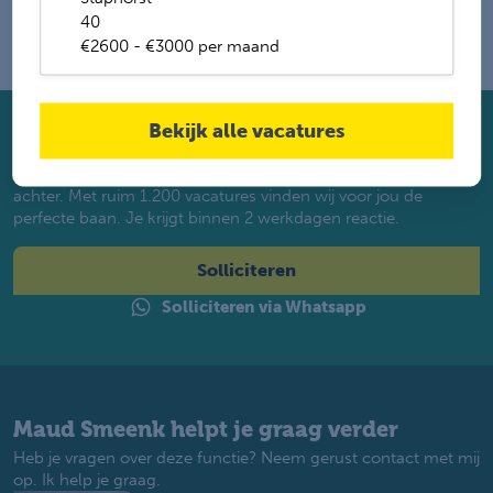
40
€2600 - €3000 per maand
Bekijk alle vacatures
Solliciteer direct
Twijfel je of je geschikt bent? Laat dan toch je gegevens
achter. Met ruim 1.200 vacatures vinden wij voor jou de
perfecte baan. Je krijgt binnen 2 werkdagen reactie.
Solliciteren
Solliciteren via Whatsapp
Maud Smeenk helpt je graag verder
Heb je vragen over deze functie? Neem gerust contact met mij
op. Ik help je graag.