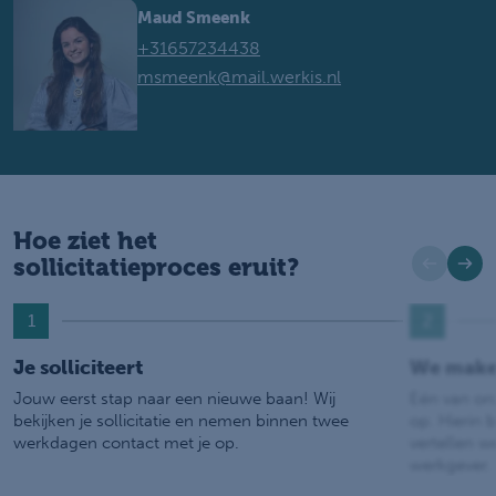
Maud Smeenk
+31657234438
msmeenk@mail.werkis.nl
Hoe ziet het
sollicitatieproces eruit?
1
2
Je solliciteert
We make
Jouw eerst stap naar een nieuwe baan! Wij
Eén van on
bekijken je sollicitatie en nemen binnen twee
op. Hierin b
werkdagen contact met je op.
vertellen w
werkgever.