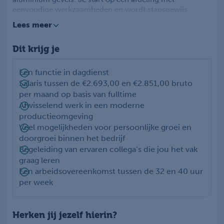
eenvoudige werkzaamheden en wordt stapsgewijs
ingewerkt tot allround medewerker. Je draagt bij aan de
Lees meer
kwaliteit van de producten en denkt actief mee over een
veilige en efficiënte werkomgeving. Je technische inzicht
Dit krijg je
komt hierbij goed van pas, en er is volop ruimte om je
verder te ontwikkelen.
Een functie in dagdienst
Salaris tussen de €2.693,00 en €2.851,00 bruto
per maand op basis van fulltime
Afwisselend werk in een moderne
productieomgeving
Veel mogelijkheden voor persoonlijke groei en
doorgroei binnen het bedrijf
Begeleiding van ervaren collega’s die jou het vak
graag leren
Een arbeidsovereenkomst tussen de 32 en 40 uur
per week
Herken jij jezelf hierin?