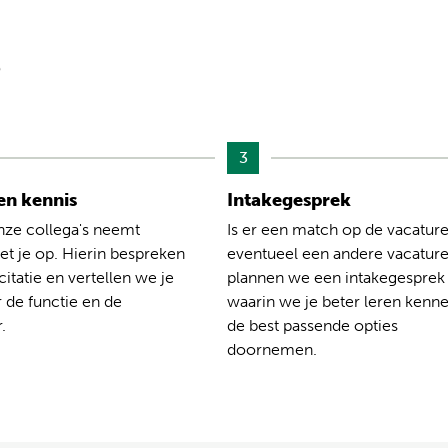
?
3
n kennis
Intakegesprek
nze collega's neemt
Is er een match op de vacature
t je op. Hierin bespreken
eventueel een andere vacatur
citatie en vertellen we je
plannen we een intakegesprek
 de functie en de
waarin we je beter leren kenn
.
de best passende opties
doornemen.