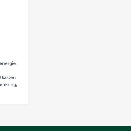
energie.
tkasten
enkring,