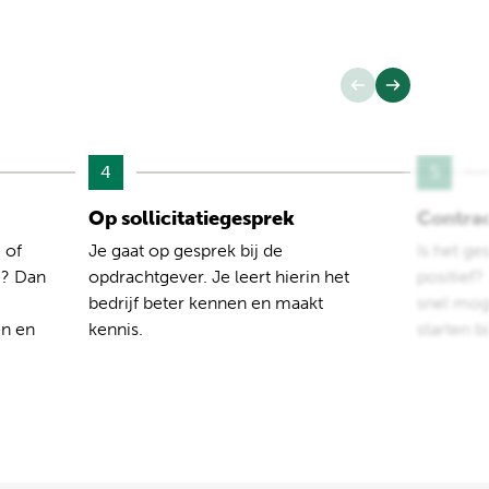
4
5
Op sollicitatiegesprek
Contra
 of
Je gaat op gesprek bij de
Is het ge
e? Dan
opdrachtgever. Je leert hierin het
positief
bedrijf beter kennen en maakt
snel moge
en en
kennis.
starten b