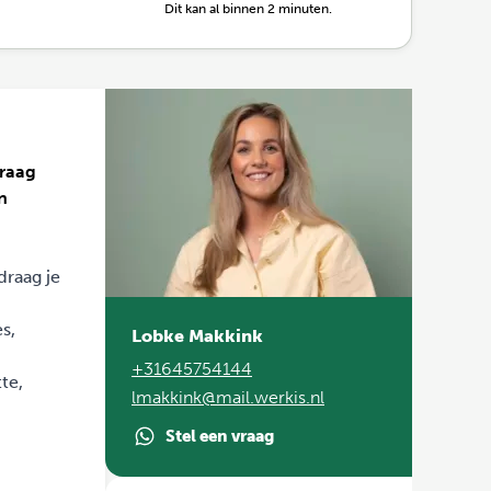
Dit kan al binnen 2 minuten.
graag
n
draag je
s,
Lobke Makkink
+31645754144
te,
lmakkink@mail.werkis.nl
Stel een vraag