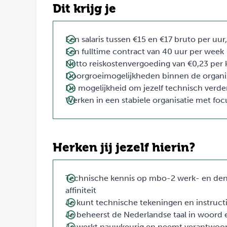
Dit krijg je
Een salaris tussen €15 en €17 bruto per uur
Een fulltime contract van 40 uur per week
Netto reiskostenvergoeding van €0,23 per 
Doorgroeimogelijkheden binnen de organi
De mogelijkheid om jezelf technisch verde
Werken in een stabiele organisatie met focu
Herken jij jezelf hierin?
Technische kennis op mbo-2 werk- en den
affiniteit
Je kunt technische tekeningen en instruct
Je beheerst de Nederlandse taal in woord e
Je werkt nauwkeurig en neemt verantwoord