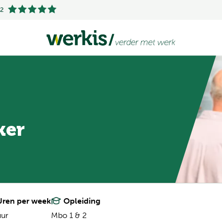
.2
ker
ren per week
Opleiding
uur
Mbo 1 & 2