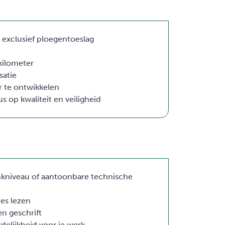
, exclusief ploegentoeslag
kilometer
satie
r te ontwikkelen
s op kwaliteit en veiligheid
kniveau of aantoonbare technische
ies lezen
n geschrift
elijkheid voor je werk