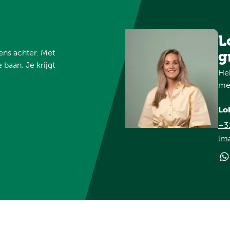
L
vens achter. Met
g
 baan. Je krijgt
Heb
met
Lo
+3
lma