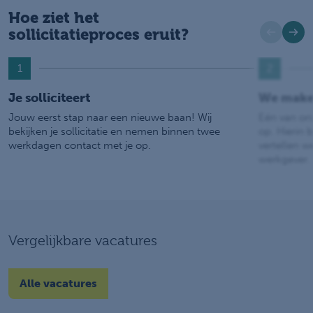
Hoe ziet het
sollicitatieproces eruit?
1
2
Je solliciteert
We make
Jouw eerst stap naar een nieuwe baan! Wij
Eén van on
bekijken je sollicitatie en nemen binnen twee
op. Hierin b
werkdagen contact met je op.
vertellen w
werkgever.
Vergelijkbare vacatures
Alle vacatures