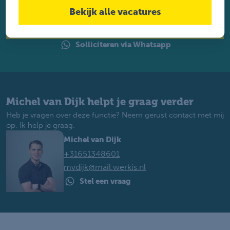
perfecte baan. Je krijgt binnen 2 werkdagen reactie.
Bekijk alle vacatures
Solliciteren
Solliciteren via Whatsapp
Michel van Dijk helpt je graag verder
Heb je vragen over deze functie? Neem gerust contact met mij
op. Ik help je graag.
Michel van Dijk
+31651348601
mvdijk@mail.werkis.nl
Stel een vraag