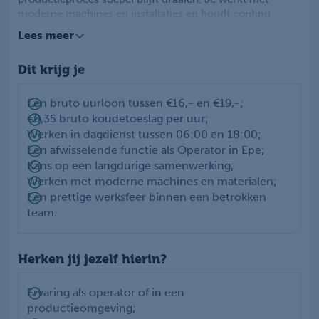
moderne machines en installaties en houdt continu
overzicht op het proces. Je stelt machines in, controleert
Lees meer
de kwaliteit van producten en grijpt in wanneer dat nodig
is. Daarnaast zorg je voor de aanvoer en verwerking van
Dit krijg je
goederen binnen de productieomgeving. Je werkt deels
in een gekoelde ruimte en voert werkzaamheden uit in
de diepvries vanuit een verwarmde cabine. Samen met je
Een bruto uurloon tussen €16,- en €19,-;
collega’s zorg je ervoor dat de dagelijkse planning wordt
€0,35 bruto koudetoeslag per uur;
behaald en alles veilig en efficiënt verloopt.
Werken in dagdienst tussen 06:00 en 18:00;
Een afwisselende functie als Operator in Epe;
Kans op een langdurige samenwerking;
Werken met moderne machines en materialen;
Een prettige werksfeer binnen een betrokken
team.
Herken jij jezelf hierin?
Ervaring als operator of in een
productieomgeving;