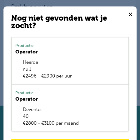
Deel deze vacature
×
Nog niet gevonden wat je
zocht?
E-mail mij de nieuwste vacatures
Productie
Operator
Name
Heerde
null
€2496 - €2900 per uur
Productie
Operator
Deventer
40
Solliciteer direct
€2800 - €3100 per maand
Twijfel je of je geschikt bent? Laat dan toch je gegevens
achter. Met ruim 1.200 vacatures vinden wij voor jou de