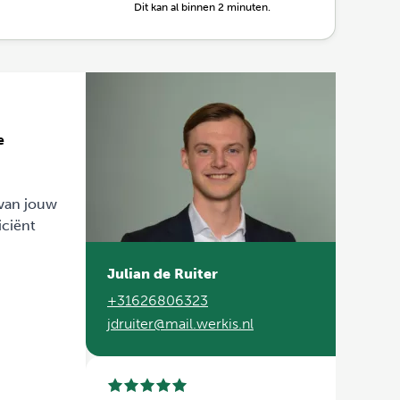
Dit kan al binnen 2 minuten.
e
 van jouw
iciënt
Julian de Ruiter
+31626806323
jdruiter@mail.werkis.nl