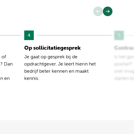
4
5
Op sollicitatiegesprek
Contra
 of
Je gaat op gesprek bij de
Is het ge
e? Dan
opdrachtgever. Je leert hierin het
positief
bedrijf beter kennen en maakt
snel moge
en en
kennis.
starten b