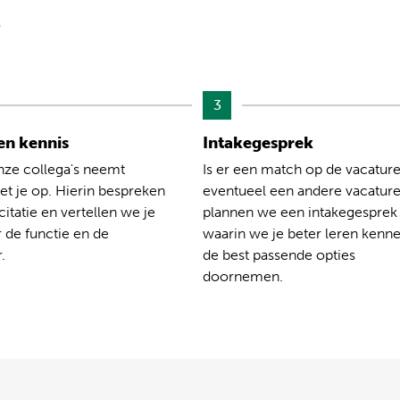
?
3
n kennis
Intakegesprek
nze collega's neemt
Is er een match op de vacature
t je op. Hierin bespreken
eventueel een andere vacatur
citatie en vertellen we je
plannen we een intakegesprek
 de functie en de
waarin we je beter leren kenn
.
de best passende opties
doornemen.