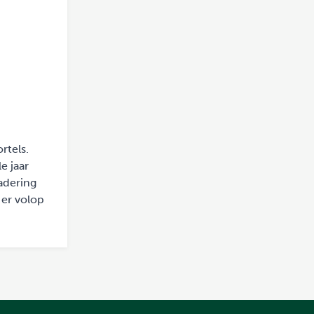
rtels.
e jaar
adering
 er volop