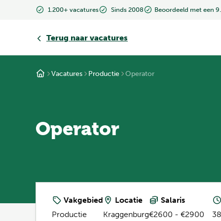
1.200+ vacatures
Sinds 2008
Beoordeeld met een 9
Terug
naar vacatures
Vacatures
Productie
Operator
Operator
Vakgebied
Locatie
Salaris
Productie
Kraggenburg
€2600 - €2900
38