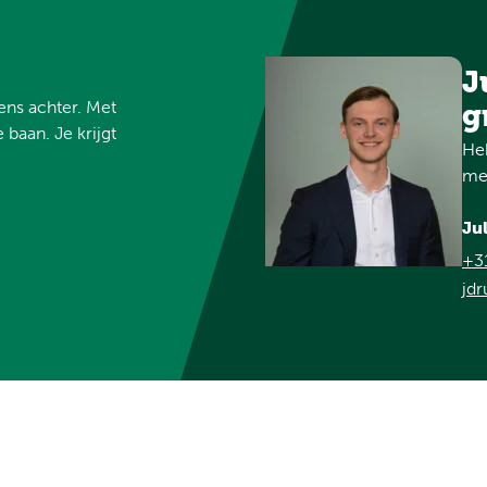
J
vens achter. Met
g
 baan. Je krijgt
Heb
met
Ju
+3
jdr