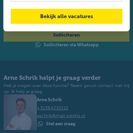
Solliciteer direct
Twijfel je of je geschikt bent? Laat dan toch je gegevens
achter. Met ruim 1.200 vacatures vinden wij voor jou de
Bekijk alle vacatures
perfecte baan. Je krijgt binnen 2 werkdagen reactie.
Solliciteren
Solliciteren via Whatsapp
Arne Schrik helpt je graag verder
Heb je vragen over deze functie? Neem gerust contact met mij
op. Ik help je graag.
Arne Schrik
+31384210110
aschrik@mail.werkis.nl
Stel een vraag