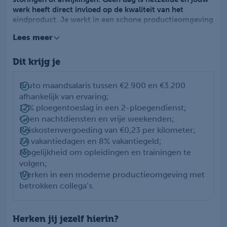
werk heeft direct invloed op de kwaliteit van het
eindproduct. Je werkt in een schone productieomgeving
waar veiligheid, samenwerking en ontwikkeling centraal
Lees meer
staan.
Dit krijg je
Als Operator Productie Verpakkingslijn ben jij
verantwoordelijk voor een veilig en efficiënt
productieproces. Je bedient en controleert de
Bruto maandsalaris tussen €2.900 en €3.200
verpakkingslijnen en zorgt dat alles volgens de juiste
afhankelijk van ervaring;
kwaliteitseisen verloopt. Je houdt overzicht over het
12% ploegentoeslag in een 2-ploegendienst;
totale proces en stuurt bij waar nodig. Daarnaast los je
Geen nachtdiensten en vrije weekenden;
kleine technische storingen op en ondersteun je collega’s
Reiskostenvergoeding van €0,23 per kilometer;
op de werkvloer.
24 vakantiedagen en 8% vakantiegeld;
Je werkt met moderne machines en geautomatiseerde
Mogelijkheid om opleidingen en trainingen te
systemen binnen een omgeving waar hygiëne erg
volgen;
belangrijk is. Ook voer je controles uit en zorg je voor
een schone werkomgeving. Dankzij jouw inzet blijven de
Werken in een moderne productieomgeving met
productielijnen optimaal draaien.
betrokken collega’s.
Herken jij jezelf hierin?