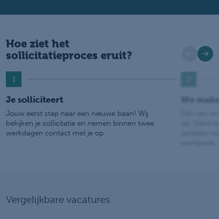
Hoe ziet het
sollicitatieproces eruit?
1
2
Je solliciteert
We make
Jouw eerst stap naar een nieuwe baan! Wij
Eén van on
bekijken je sollicitatie en nemen binnen twee
op. Hierin b
werkdagen contact met je op.
vertellen w
werkgever.
Vergelijkbare vacatures