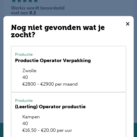
Werkis wordt beoordeeld
met een
9.2
×
Deel deze vacature
Nog niet gevonden wat je
zocht?
Productie
E-mail mij de nieuwste vacatures
Productie Operator Verpakking
Zwolle
Name
40
€2800 - €2900 per maand
Productie
(Leerling) Operator productie
Kampen
40
€16,50 - €20,00 per uur