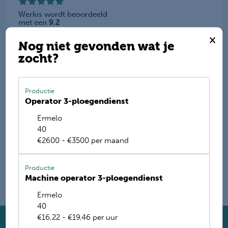
Werkis wordt beoordeeld
met een
9.2
×
Nog niet gevonden wat je
Deel deze vacature
zocht?
Productie
E-mail mij de nieuwste vacatures
Operator 3-ploegendienst
Ermelo
Name
40
€2600 - €3500 per maand
Productie
Machine operator 3-ploegendienst
Ermelo
40
€16,22 - €19,46 per uur