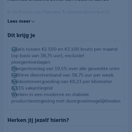
In de functie van Operator 3-ploegendienst ben jij
verantwoordelijk voor het optimaal laten draaien van het
Lees meer
productieproces. Je bedient machines, voert
kwaliteitscontroles uit en signaleert en verhelpt storingen
Dit krijg je
waar nodig. Dankzij jouw technische inzicht en oog voor
detail zorg je ervoor dat de productie veilig, efficiënt en
volgens de hoogste kwaliteitsnormen verloopt.
Salaris tussen €2.500 en €3.100 bruto per maand
Je werkt in een 3-ploegendienst binnen een moderne
(op basis van 38,75 uur), exclusief
productieomgeving waar continu verbeteren en
ploegentoeslagen
samenwerking centraal staan. Geen dag is hetzelfde en je
Ploegentoeslag van 19,5% over alle gewerkte uren
draagt direct bij aan de productie van hoogwaardige
Fulltime dienstverband van 38,75 uur per week
suikerproducten die wereldwijd worden geleverd.
Reiskostenvergoeding van €0,23 per kilometer
8,33% vakantiegeld
Werken in een moderne en stabiele
productieomgeving met doorgroeimogelijkheden
Herken jij jezelf hierin?