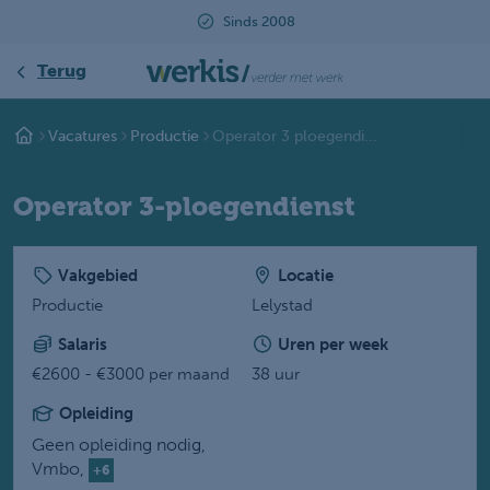
Sinds 2008
Terug
Vacatures
Productie
Operator 3 ploegendi...
Operator 3-ploegendienst
Vakgebied
Locatie
Productie
Lelystad
Salaris
Uren per week
€2600 - €3000 per maand
38 uur
Opleiding
Geen opleiding nodig,
Vmbo,
+6