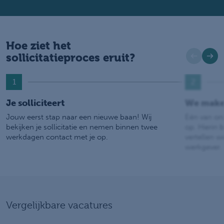
Hoe ziet het
sollicitatieproces eruit?
1
2
Je solliciteert
We make
Jouw eerst stap naar een nieuwe baan! Wij
Eén van on
bekijken je sollicitatie en nemen binnen twee
op. Hierin b
werkdagen contact met je op.
vertellen w
werkgever.
Vergelijkbare vacatures