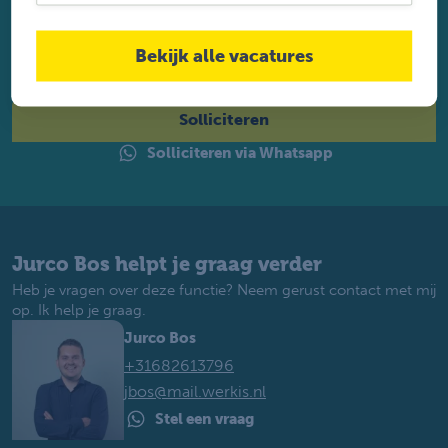
Solliciteer direct
Twijfel je of je geschikt bent? Laat dan toch je gegevens
achter. Met ruim 1.200 vacatures vinden wij voor jou de
Bekijk alle vacatures
perfecte baan. Je krijgt binnen 2 werkdagen reactie.
Solliciteren
Solliciteren via Whatsapp
Jurco Bos helpt je graag verder
Heb je vragen over deze functie? Neem gerust contact met mij
op. Ik help je graag.
Jurco Bos
+31682613796
jbos@mail.werkis.nl
Stel een vraag