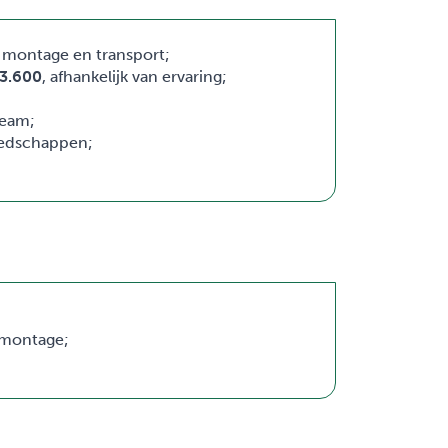
n montage en transport;
3.600
, afhankelijk van ervaring;
team;
eedschappen;
 montage;