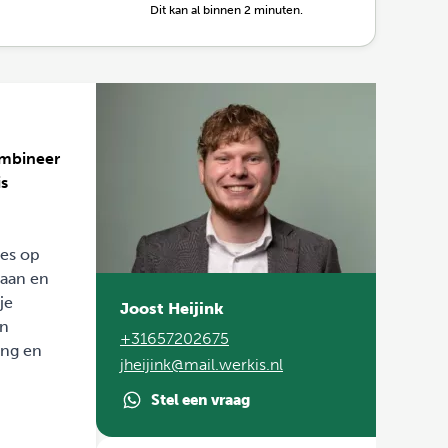
Dit kan al binnen 2 minuten.
ombineer
is
ies op
raan en
je
Joost Heijink
en
+31657202675
ing en
jheijink@mail.werkis.nl
Stel een vraag