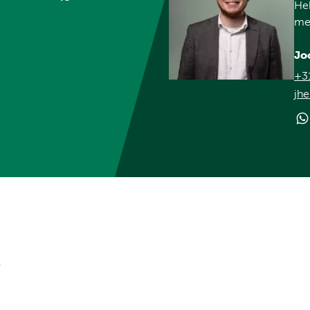
Heb
met
Jo
+3
jhe
?