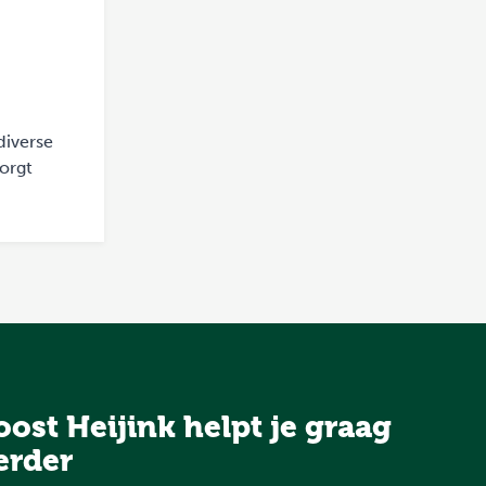
diverse
orgt
oost Heijink helpt je graag
erder