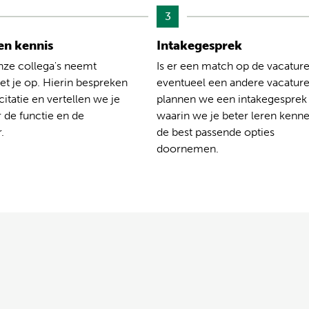
3
n kennis
Intakegesprek
nze collega's neemt
Is er een match op de vacature
t je op. Hierin bespreken
eventueel een andere vacatur
citatie en vertellen we je
plannen we een intakegesprek
 de functie en de
waarin we je beter leren kenn
.
de best passende opties
doornemen.