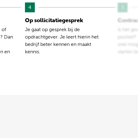
4
5
Op sollicitatiegesprek
Contra
 of
Je gaat op gesprek bij de
Is het ge
e? Dan
opdrachtgever. Je leert hierin het
positief
bedrijf beter kennen en maakt
snel moge
en en
kennis.
starten b