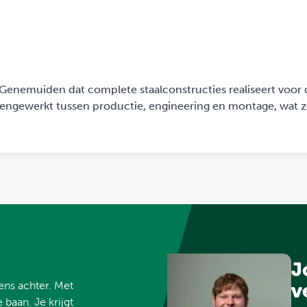
n Genemuiden dat complete staalconstructies realiseert voor 
mengewerkt tussen productie, engineering en montage, wat z
J
vens achter. Met
v
 baan. Je krijgt