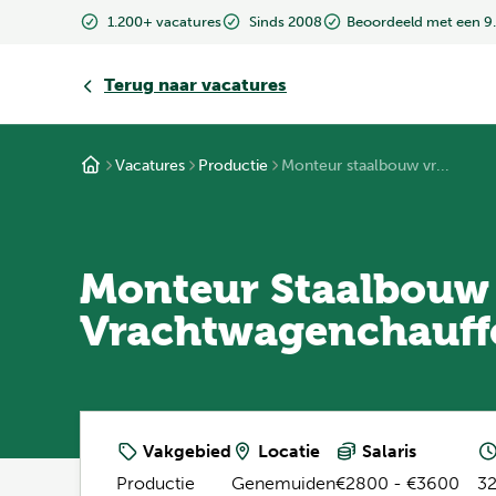
1.200+ vacatures
Sinds 2008
Beoordeeld met een 9
Terug
naar vacatures
Vacatures
Productie
Monteur staalbouw vr...
Monteur Staalbouw
Vrachtwagenchauff
Vakgebied
Locatie
Salaris
Productie
Genemuiden
€2800 - €3600
32