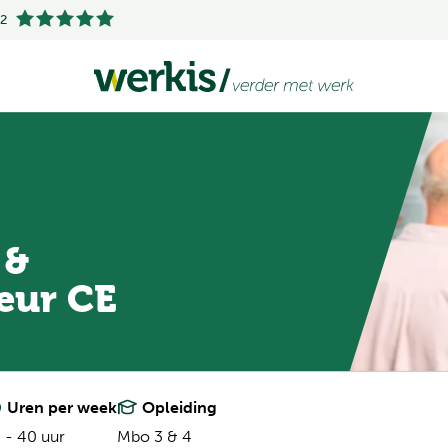
.2
 &
eur CE
Uren per week
Opleiding
 - 40 uur
Mbo 3 & 4