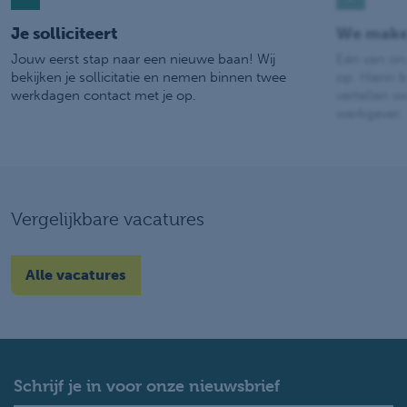
Je solliciteert
We make
Jouw eerst stap naar een nieuwe baan! Wij
Eén van on
bekijken je sollicitatie en nemen binnen twee
op. Hierin b
werkdagen contact met je op.
vertellen w
werkgever.
Vergelijkbare vacatures
Alle vacatures
Schrijf je in voor onze nieuwsbrief