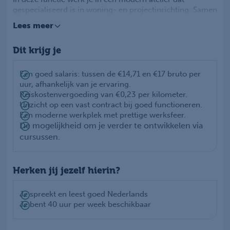
gespecialiseerd is in woning- en projectinrichting. Samen
met een collega zorg je ervoor dat alle gordijnen correct
Lees meer
worden verwerkt en verzonden. Je scant de juiste stoffen
in het magazijn, stelt de snijmachine in op maat en
Dit krijg je
verwerkt de gordijnen nauwkeurig. Als extra
bewerkingen nodig zijn, stuur je de producten door naar
de coupageafdeling. Tot slot maak je alles gereed voor
Een goed salaris: tussen de €14,71 en €17 bruto per
verzending.
uur, afhankelijk van je ervaring.
Reiskostenvergoeding van €0,23 per kilometer.
Uitzicht op een vast contract bij goed functioneren.
Een moderne werkplek met prettige werksfeer.
De mogelijkheid om je verder te ontwikkelen via
cursussen.
Herken jij jezelf hierin?
Je spreekt en leest goed Nederlands
Je bent 40 uur per week beschikbaar