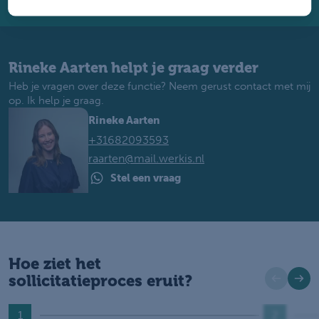
Rineke Aarten helpt je graag verder
Heb je vragen over deze functie? Neem gerust contact met mij
op. Ik help je graag.
Rineke Aarten
+31682093593
raarten@mail.werkis.nl
Stel een vraag
Hoe ziet het
sollicitatieproces eruit?
1
2