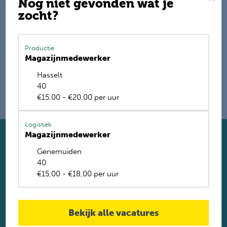
Nog niet gevonden wat je
zocht?
E-mail mij de nieuwste vacatures
Name
Productie
Magazijnmedewerker
Hasselt
40
€15,00 - €20,00 per uur
Logistiek
Magazijnmedewerker
Solliciteer direct
Genemuiden
Twijfel je of je geschikt bent? Laat dan toch je gegevens
40
achter. Met ruim 1.200 vacatures vinden wij voor jou de
€15,00 - €18,00 per uur
perfecte baan. Je krijgt binnen 2 werkdagen reactie.
Solliciteren
Bekijk alle vacatures
Solliciteren via Whatsapp