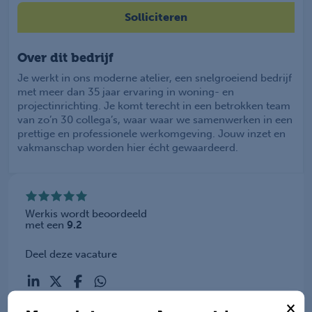
Solliciteren
Over dit bedrijf
Je werkt in ons moderne atelier, een snelgroeiend bedrijf
met meer dan 35 jaar ervaring in woning- en
projectinrichting. Je komt terecht in een betrokken team
van zo’n 30 collega’s, waar waar we samenwerken in een
prettige en professionele werkomgeving. Jouw inzet en
vakmanschap worden hier écht gewaardeerd.
Werkis wordt beoordeeld
met een
9.2
Deel deze vacature
×