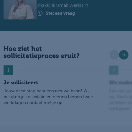
lmakkink@mail.werkis.nl
Stel een vraag
Hoe ziet het
sollicitatieproces eruit?
1
2
Je solliciteert
We make
Jouw eerst stap naar een nieuwe baan! Wij
Eén van on
bekijken je sollicitatie en nemen binnen twee
op. Hierin b
werkdagen contact met je op.
vertellen w
werkgever.