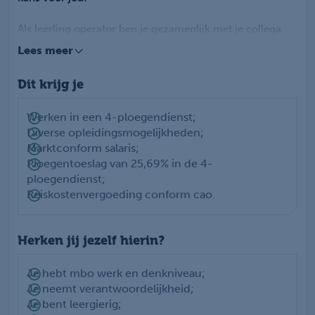
Als leerling operator ben je gezamenlijk met je collega
verantwoordelijk voor het bewaken en optimaliseren van
Lees meer
het productieproces, het signaleren en oplossen van
storingen, het uitvoeren van controle- en
Dit krijg je
onderhoudswerkzaamheden en het rapporteren van het
procesverloop. Daarnaast werk je als operator nauw
samen met collega's en onderhoudt functionele
Werken in een 4-ploegendienst;
contacten met interne en externe partijen.
Diverse opleidingsmogelijkheden;
Marktconform salaris;
Ploegentoeslag van 25,69% in de 4-
ploegendienst;
Reiskostenvergoeding conform cao.
Herken jij jezelf hierin?
Je hebt mbo werk en denkniveau;
Je neemt verantwoordelijkheid;
Je bent leergierig;