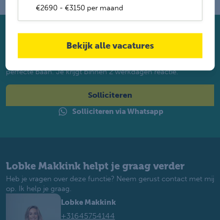
€2690 - €3150 per maand
Solliciteer direct
Bekijk alle vacatures
Twijfel je of je geschikt bent? Laat dan toch je gegevens
achter. Met ruim 1.200 vacatures vinden wij voor jou de
perfecte baan. Je krijgt binnen 2 werkdagen reactie.
Solliciteren
Solliciteren via Whatsapp
Lobke Makkink helpt je graag verder
Heb je vragen over deze functie? Neem gerust contact met mij
op. Ik help je graag.
Lobke Makkink
+31645754144