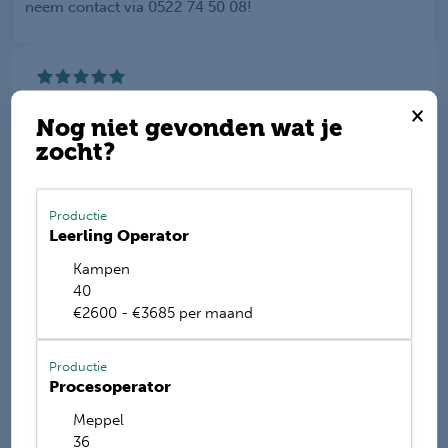
neem contact via 0522 74 50 08!
Werkis wordt beoordeeld
×
met een
9.2
Nog niet gevonden wat je
zocht?
Deel deze vacature
Productie
Leerling Operator
Kampen
E-mail mij de nieuwste vacatures
40
Name
€2600 - €3685 per maand
Productie
Procesoperator
Meppel
36