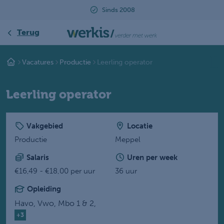
2008
Beoordeeld met een 9.2
Terug
Vacatures
Productie
Leerling operator
Leerling operator
Vakgebied
Locatie
Productie
Meppel
Salaris
Uren per week
€16,49 - €18,00 per uur
36 uur
Opleiding
Havo,
Vwo,
Mbo 1 & 2,
+3