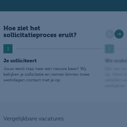
Hoe ziet het
sollicitatieproces eruit?
1
2
Je solliciteert
We make
Jouw eerst stap naar een nieuwe baan! Wij
Eén van on
bekijken je sollicitatie en nemen binnen twee
op. Hierin b
werkdagen contact met je op.
vertellen w
werkgever.
Vergelijkbare vacatures