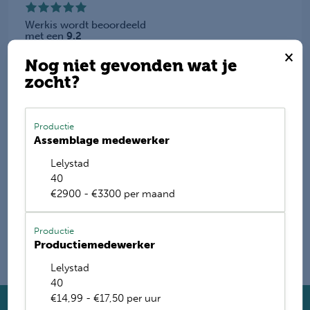
Werkis wordt beoordeeld
met een
9.2
×
Nog niet gevonden wat je
Deel deze vacature
zocht?
Productie
Assemblage medewerker
E-mail mij de nieuwste vacatures
Lelystad
Name
40
€2900 - €3300 per maand
Productie
Productiemedewerker
Lelystad
40
€14,99 - €17,50 per uur