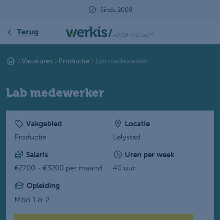
Beoordeeld met een 9.2
Terug
Vacatures
Productie
Lab medewerker
Lab medewerker
Vakgebied
Locatie
Productie
Lelystad
Salaris
Uren per week
€2700 - €3200 per maand
40 uur
Opleiding
Mbo 1 & 2