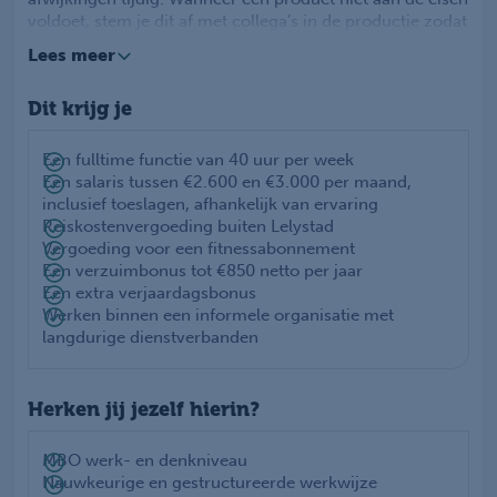
voldoet, stem je dit af met collega’s in de productie zodat
zij hier direct rekening mee kunnen houden. Daarnaast
Lees meer
begeleid je proefproducties en zorg je voor het correct
instellen, onderhouden en schoonhouden van de
Dit krijg je
laboratoriumapparatuur. Je werkt altijd volgens de
geldende veiligheids- en kwaliteitsvoorschriften.
Een fulltime functie van 40 uur per week
Een salaris tussen €2.600 en €3.000 per maand,
inclusief toeslagen, afhankelijk van ervaring
Reiskostenvergoeding buiten Lelystad
Vergoeding voor een fitnessabonnement
Een verzuimbonus tot €850 netto per jaar
Een extra verjaardagsbonus
Werken binnen een informele organisatie met
langdurige dienstverbanden
Herken jij jezelf hierin?
MBO werk- en denkniveau
Nauwkeurige en gestructureerde werkwijze