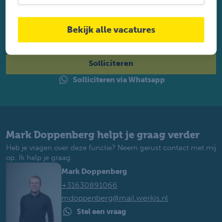
Solliciteer direct
Twijfel je of je geschikt bent? Laat dan toch je gegevens
Bekijk alle vacatures
achter. Met ruim 1.200 vacatures vinden wij voor jou de
perfecte baan. Je krijgt binnen 2 werkdagen reactie.
Solliciteren
Solliciteren via Whatsapp
Mark Doppenberg helpt je graag verder
Heb je vragen over deze functie? Neem gerust contact met mij
op. Ik help je graag.
Mark Doppenberg
+31630891066
mdoppenberg@mail.werkis.nl
Stel een vraag