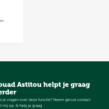
ren
ouad Astitou helpt je graag
erder
 je vragen over deze functie? Neem gerust contact
 mij op. Ik help je graag.