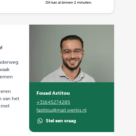
Dit kan al binnen 2 minuten.
u!
onderweg
 vaak
blemen
teren
Fouad Astitou
n van het
+31645274285
n met
fastitou@mail.werkis.nl
Stel een vraag