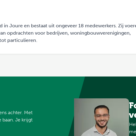
gd in Joure en bestaat uit ongeveer 18 medewerkers. Zij voe
d van opdrachten voor bedrijven, woningbouwverenigingen,
ot particulieren.
F
vens achter. Met
v
 baan. Je krijgt
Heb
met