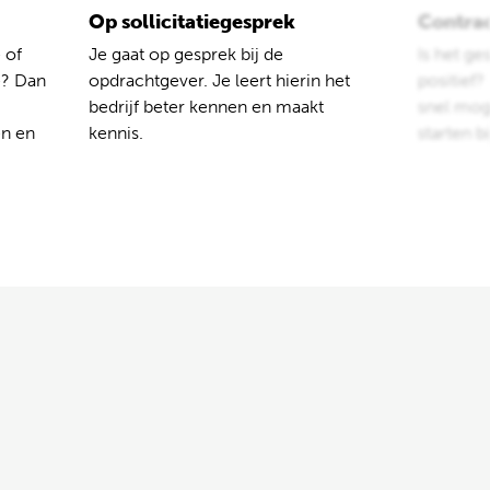
Op sollicitatiegesprek
Contra
 of
Je gaat op gesprek bij de
Is het ge
e? Dan
opdrachtgever. Je leert hierin het
positief
bedrijf beter kennen en maakt
snel moge
en en
kennis.
starten b