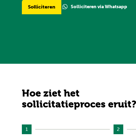
Solliciteren via Whatsapp
Solliciteren
Hoe ziet het
sollicitatieproces eruit
1
2