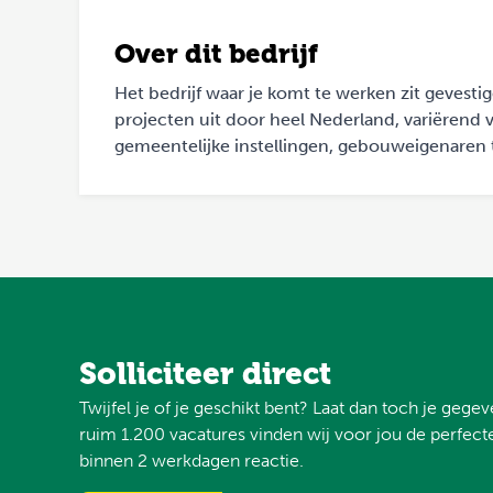
Over dit bedrijf
Het bedrijf waar je komt te werken zit gevesti
projecten uit door heel Nederland, variëren
gemeentelijke instellingen, gebouweigenaren t
Solliciteer direct
Twijfel je of je geschikt bent? Laat dan toch je gege
ruim 1.200 vacatures vinden wij voor jou de perfecte
binnen 2 werkdagen reactie.