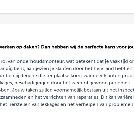
et werken op daken? Dan hebben wij de perfecte kans voor jo
e rol van onderhoudsmonteur, wat betekent dat je vaak tijd 
standig bent, aangezien je klanten door het hele land hebt en
ur ben jij degene die ter plaatse komt wanneer klanten pro
kages, beschadigingen door het weer of gewoon periodiek
bben. Jouw taken zullen voornamelijk bestaan uit het inspec
aamheden en het verrichten van reparaties. Dit kan variëre
het herstellen van lekkages en het verhelpen van probleme