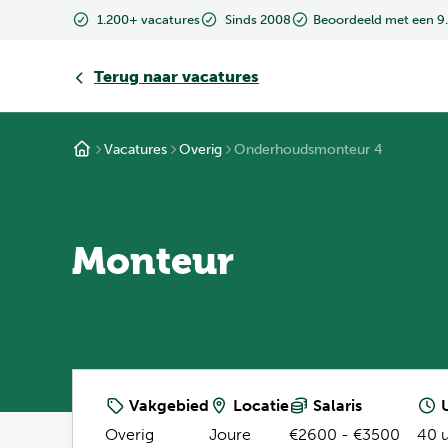
1.200+ vacatures
Sinds 2008
Beoordeeld met een 9
Terug
naar vacatures
Vacatures
Overig
Onderhoudsmonteur 4
Monteur
Vakgebied
Locatie
Salaris
U
Overig
Joure
€2600 - €3500
40 