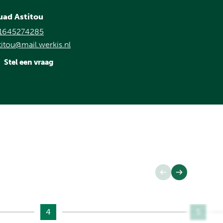
uad Astitou
1645274285
titou@mail.werkis.nl
Stel een vraag
4
5