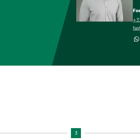
Fo
+3
fas
?
3