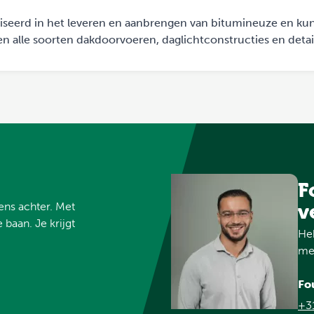
aliseerd in het leveren en aanbrengen van bitumineuze en kun
n alle soorten dakdoorvoeren, daglichtconstructies en detai
F
vens achter. Met
v
 baan. Je krijgt
Heb
met
Fo
+3