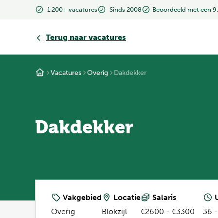
1.200+ vacatures
Sinds 2008
Beoordeeld met een 9
Terug
naar vacatures
Vacatures
Overig
Dakdekker
Dakdekker
Vakgebied
Locatie
Salaris
U
Overig
Blokzijl
€2600 - €3300
36 -