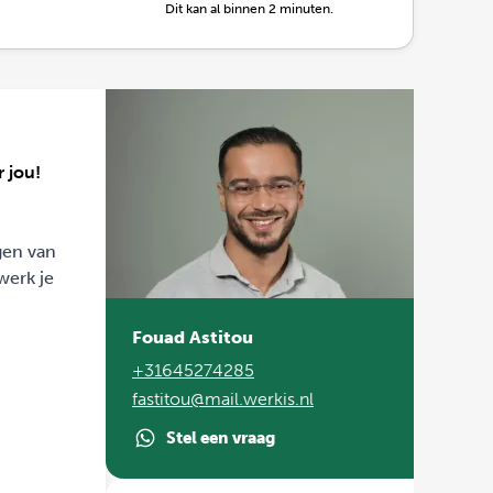
Dit kan al binnen 2 minuten.
 jou!
gen van
werk je
Fouad Astitou
+31645274285
fastitou@mail.werkis.nl
Stel een vraag