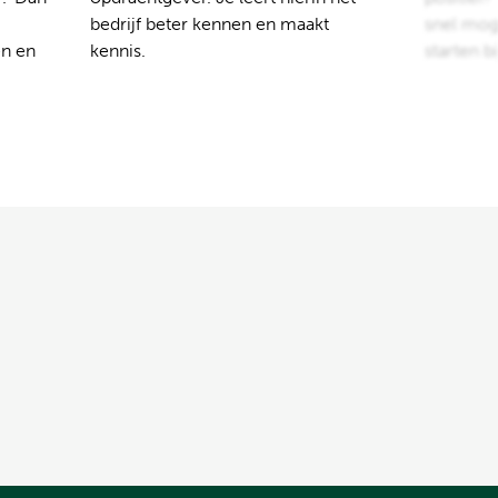
bedrijf beter kennen en maakt
snel moge
en en
kennis.
starten b