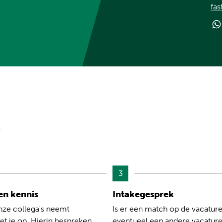
fas
?
3
n kennis
Intakegesprek
nze collega's neemt
Is er een match op de vacature
t je op. Hierin bespreken
eventueel een andere vacatur