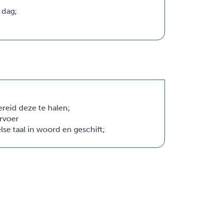
 dag;
ereid deze te halen;
ervoer
se taal in woord en geschift;