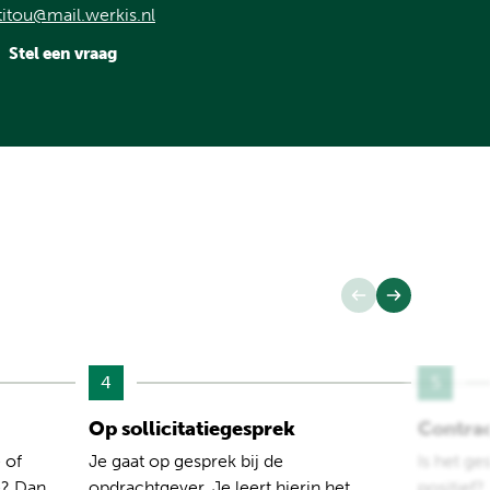
titou@mail.werkis.nl
Stel een vraag
4
5
Op sollicitatiegesprek
Contra
 of
Je gaat op gesprek bij de
Is het ge
e? Dan
opdrachtgever. Je leert hierin het
positief