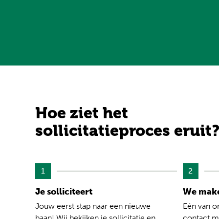
Hoe ziet het
sollicitatieproces eruit
1
2
Je solliciteert
We make
Jouw eerst stap naar een nieuwe
Eén van o
baan! Wij bekijken je sollicitatie en
contact me