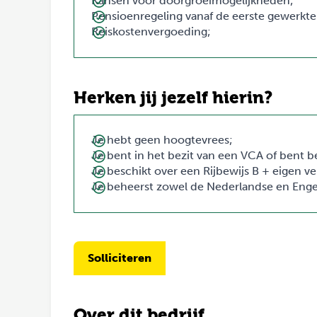
Kansen voor doorgroeimogelijkheden;
Pensioenregeling vanaf de eerste gewerkte
Reiskostenvergoeding;
Herken jij jezelf hierin?
Je hebt geen hoogtevrees;
Je bent in het bezit van een VCA of bent b
Je beschikt over een Rijbewijs B + eigen v
Je beheerst zowel de Nederlandse en Engel
Solliciteren
Over dit bedrijf