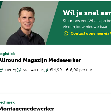
Wil je snel aa
Stuur ons een Whatsapp ber
vinden jouw nieuwe baan!
Contact
opnemen
via
Logistiek
Allround Magazijn Medewerker
€14,99 - €16,00 per uur
Elburg
36 - 40 uur
Techniek
Montagemedewerker