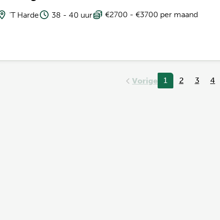
€2700 - €3700 per maand
't Harde
38 - 40 uur
1
2
3
4
Vorige