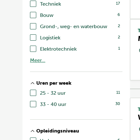
Techniek
17
Bouw
6
Grond-, weg- en waterbouw
2
Logistiek
2
Elektrotechniek
1
Meer...
Uren per week
25 - 32 uur
11
33 - 40 uur
30
Opleidingsniveau