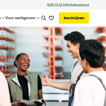
(038) 33 10 540
info@werkis.nl
s
Voor werkgevers
Inschrijven