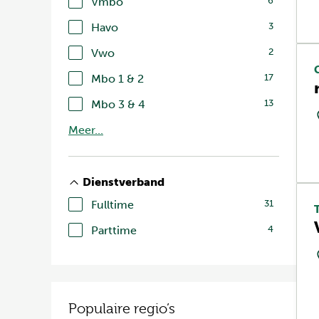
Vmbo
6
Havo
3
Vwo
2
Mbo 1 & 2
17
Mbo 3 & 4
13
Meer...
Dienstverband
Fulltime
31
Parttime
4
Populaire regio’s