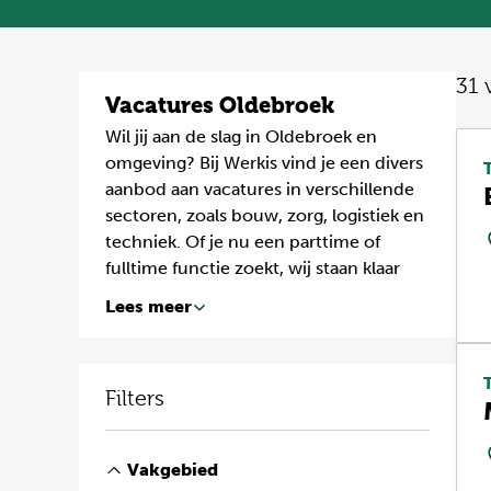
31
Vacatures Oldebroek
Wil jij aan de slag in Oldebroek en
omgeving? Bij Werkis vind je een divers
aanbod aan vacatures in verschillende
sectoren, zoals bouw, zorg, logistiek en
techniek. Of je nu een parttime of
fulltime functie zoekt, wij staan klaar
om je te helpen bij het vinden van een
Lees meer
baan die bij jouw talenten en ambities
past. Ontdek de nieuwste vacatures in
Oldebroek en zet vandaag nog de
Filters
volgende stap in jouw carrière!
Vakgebied