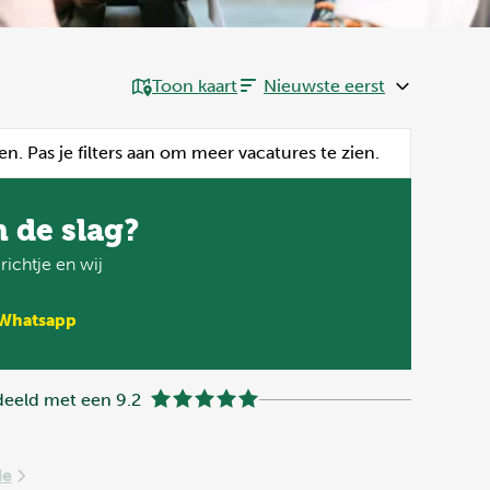
Toon kaart
en. Pas je filters aan om meer vacatures te zien.
n de slag?
ichtje en wij
 Whatsapp
eeld met een 9.2
de