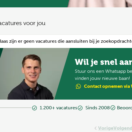
acatures voor jou
laas zijn er geen vacatures die aansluiten bij je zoekopdracht
Wil je snel aa
Stuur ons een Whatsapp ber
vinden jouw nieuwe baan!
Contact
opnemen
via
1.200+ vacatures
Sinds 2008
Beoord
Vorige
Volgen