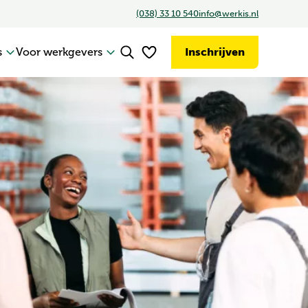
(038) 33 10 540
info@werkis.nl
s
Voor werkgevers
Inschrijven