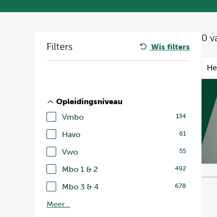
0
v
Filters
Wis filters
He
Opleidingsniveau
Vmbo
134
Havo
61
Vwo
55
Mbo 1 & 2
492
Mbo 3 & 4
678
Meer...