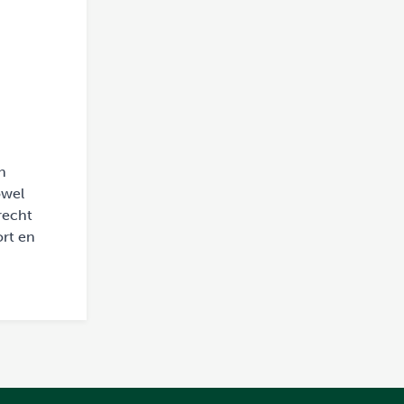
n
owel
recht
ort en