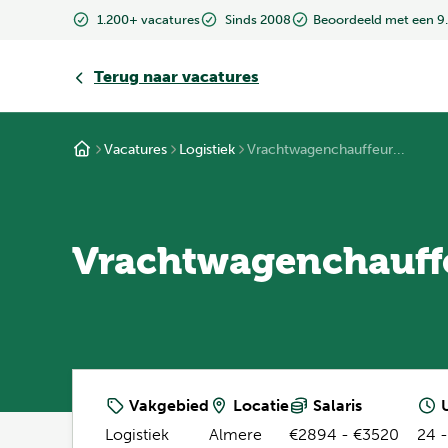
1.200+ vacatures
Sinds 2008
Beoordeeld met een 9
Terug
naar vacatures
Vacatures
Logistiek
Vrachtwagenchauffeur...
Vrachtwagenchauffe
Vakgebied
Locatie
Salaris
U
Logistiek
Almere
€2894 - €3520
24 -