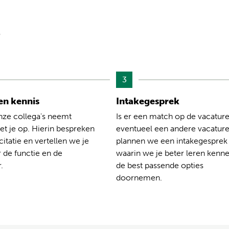
?
3
n kennis
Intakegesprek
nze collega's neemt
Is er een match op de vacature
t je op. Hierin bespreken
eventueel een andere vacatur
citatie en vertellen we je
plannen we een intakegesprek
 de functie en de
waarin we je beter leren kenn
.
de best passende opties
doornemen.