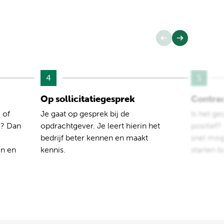
4
5
Op sollicitatiegesprek
Contra
 of
Je gaat op gesprek bij de
Is het ge
e? Dan
opdrachtgever. Je leert hierin het
positief
bedrijf beter kennen en maakt
snel moge
en en
kennis.
starten b