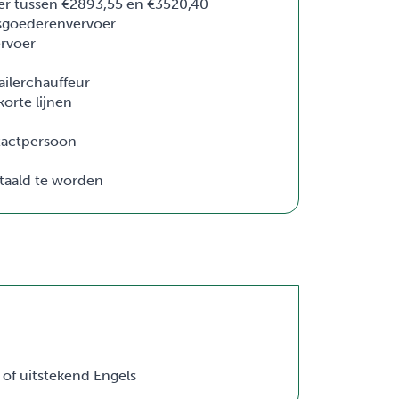
er tussen €2893,55 en €3520,40
sgoederenvervoer
rvoer
ailerchauffeur
orte lijnen
ntactpersoon
etaald te worden
of uitstekend Engels