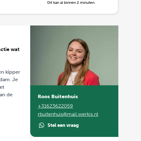
Dit kan al binnen 2 minuten.
ctie wat
en kipper
rdam. Je
et
an de
Roos Buitenhuis
+31623622059
rbuitenhuis@mail.werkis.nl
Stel een vraag