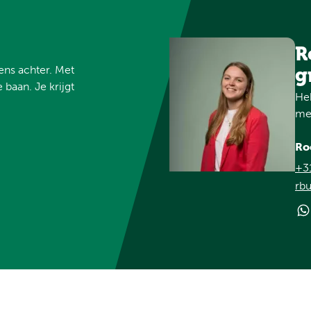
R
vens achter. Met
g
 baan. Je krijgt
Heb
met
Ro
+3
rbu