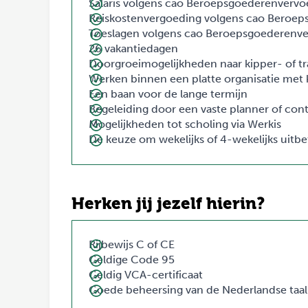
Salaris volgens cao Beroepsgoederenvervo
Reiskostenvergoeding volgens cao Beroep
Toeslagen volgens cao Beroepsgoederenve
26 vakantiedagen
Doorgroeimogelijkheden naar kipper- of tr
Werken binnen een platte organisatie met k
Een baan voor de lange termijn
Begeleiding door een vaste planner of co
Mogelijkheden tot scholing via Werkis
De keuze om wekelijks of 4-wekelijks uitb
Herken jij jezelf hierin?
Rijbewijs C of CE
Geldige Code 95
Geldig VCA-certificaat
Goede beheersing van de Nederlandse taal 