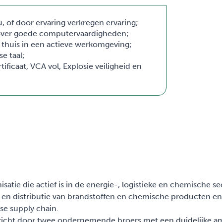
 of door ervaring verkregen ervaring;
 over goede computervaardigheden;
je thuis in een actieve werkomgeving;
e taal;
ificaat, VCA vol, Explosie veiligheid en
satie die actief is in de energie-, logistieke en chemische se
lag en distributie van brandstoffen en chemische producten en
se supply chain.
richt door twee ondernemende broers met een duidelijke am