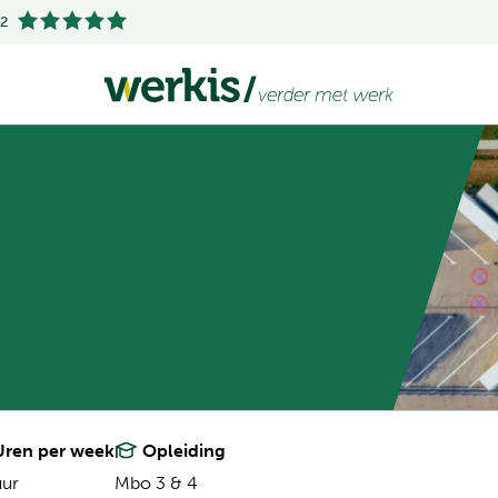
.2
ren per week
Opleiding
uur
Mbo 3 & 4