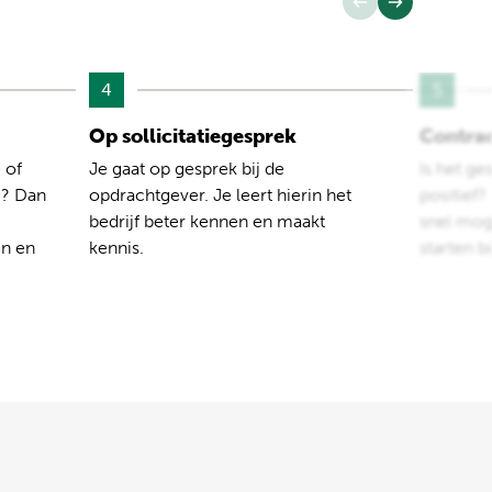
4
5
Op sollicitatiegesprek
Contra
 of
Je gaat op gesprek bij de
Is het ge
e? Dan
opdrachtgever. Je leert hierin het
positief
bedrijf beter kennen en maakt
snel moge
en en
kennis.
starten b