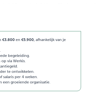
 dat je bij een calamiteit binnen 30 minuten op locatie aan
tijd klaar om snel en adequaat te handelen wanneer dat nodig i
 Reageer dan snel door op de knop te drukken! Verdere vrag
en
€3.800
en
€5.900
, afhankelijk van je
.
oede begeleiding.
 op via Werkis.
antiegeld.
rder te ontwikkelen.
f salaris per 4 weken.
n een groeiende organisatie.