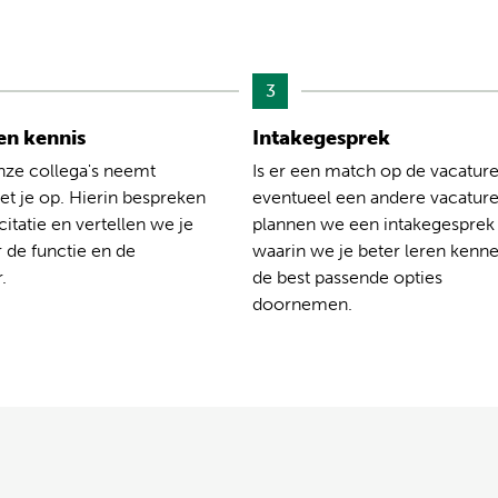
3
n kennis
Intakegesprek
nze collega's neemt
Is er een match op de vacature
t je op. Hierin bespreken
eventueel een andere vacatur
citatie en vertellen we je
plannen we een intakegesprek
 de functie en de
waarin we je beter leren kenn
.
de best passende opties
doornemen.