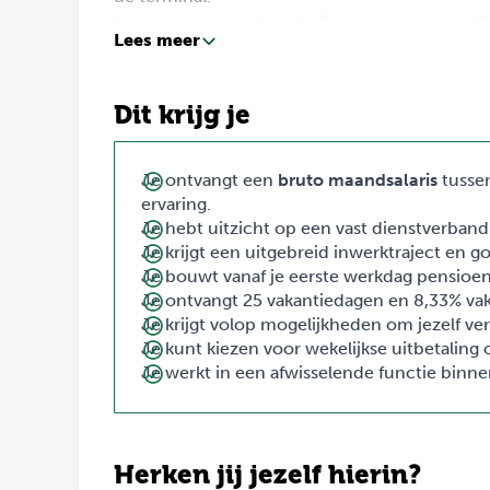
Vanwege de consignatiedienst is het belangrijk
Lees meer
kunt zijn. Zo ben je samen met je collega's al
Ben jij de Terminal Operator die wij zoeken?
dan contact op via 038-3338328
Dit krijg je
Je ontvangt een
bruto maandsalaris
tuss
ervaring.
Je hebt uitzicht op een vast dienstverband
Je krijgt een uitgebreid inwerktraject en g
Je bouwt vanaf je eerste werkdag pensioen
Je ontvangt 25 vakantiedagen en 8,33% vak
Je krijgt volop mogelijkheden om jezelf ve
Je kunt kiezen voor wekelijkse uitbetaling o
Je werkt in een afwisselende functie binne
Herken jij jezelf hierin?