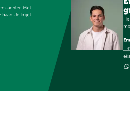
E
vens achter. Met
g
 baan. Je krijgt
Heb
met
Em
+3
ek
?