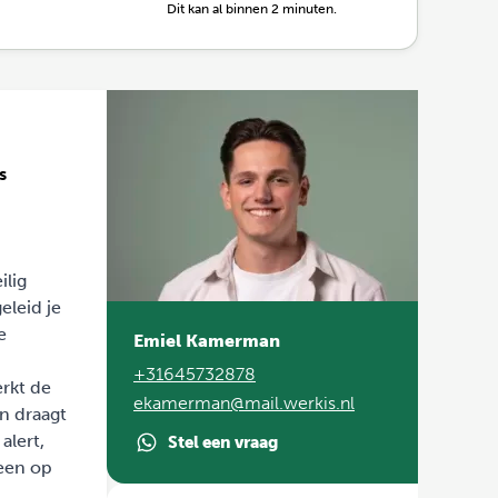
Dit kan al binnen 2 minuten.
s
ilig
leid je
e
Emiel Kamerman
+31645732878
erkt de
ekamerman@mail.werkis.nl
n draagt
alert,
Stel een vraag
reen op