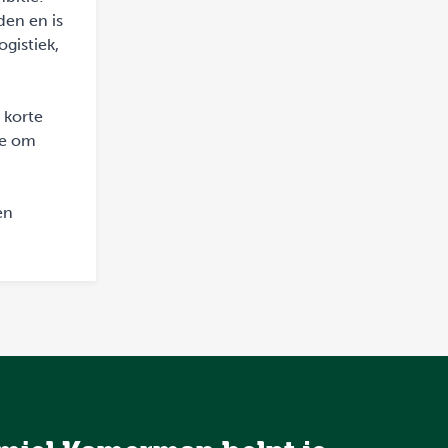
den en is
gistiek,
 korte
te om
en