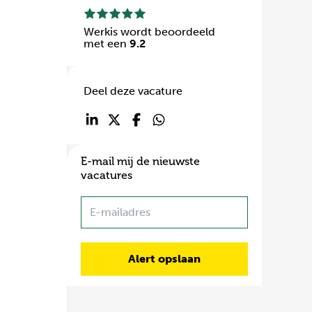
wezig
s.
Werkis wordt beoordeeld
met een
9.2
en? Neem
Deel deze vacature
E-mail mij de nieuwste
vacatures
Name