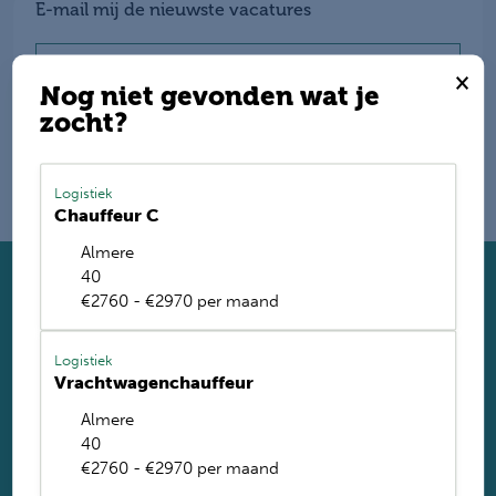
E-mail mij de nieuwste vacatures
Name
×
Nog niet gevonden wat je
zocht?
Logistiek
Chauffeur C
Almere
40
Solliciteer direct
€2760 - €2970 per maand
Twijfel je of je geschikt bent? Laat dan toch je gegevens
achter. Met ruim 1.200 vacatures vinden wij voor jou de
Logistiek
perfecte baan. Je krijgt binnen 2 werkdagen reactie.
Vrachtwagenchauffeur
Almere
Solliciteren
40
Solliciteren via Whatsapp
€2760 - €2970 per maand