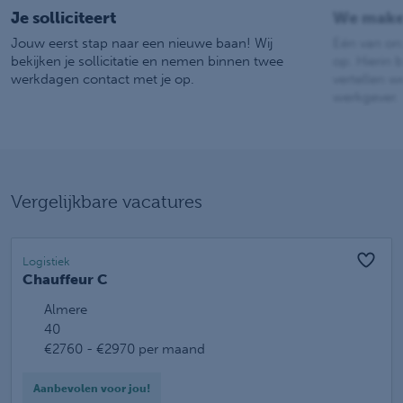
Je solliciteert
We make
Jouw eerst stap naar een nieuwe baan! Wij
Eén van on
bekijken je sollicitatie en nemen binnen twee
op. Hierin b
werkdagen contact met je op.
vertellen w
werkgever.
Vergelijkbare vacatures
Logistiek
Chauffeur C
Almere
40
€2760 - €2970 per maand
Aanbevolen voor jou!