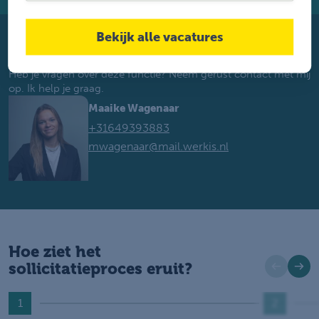
Bekijk alle vacatures
Maaike Wagenaar helpt je graag verder
Heb je vragen over deze functie? Neem gerust contact met mij
op. Ik help je graag.
Maaike Wagenaar
+31649393883
mwagenaar@mail.werkis.nl
Hoe ziet het
sollicitatieproces eruit?
1
2