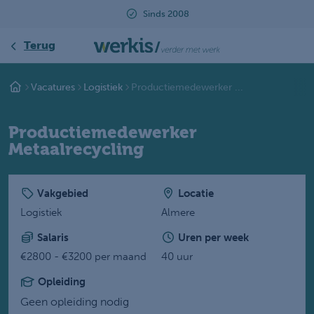
Beoordeeld met een 9.2
Terug
Vacatures
Logistiek
Productiemedewerker ...
Productiemedewerker
Metaalrecycling
Vakgebied
Locatie
Logistiek
Almere
Salaris
Uren per week
€2800 - €3200 per maand
40 uur
Opleiding
Geen opleiding nodig