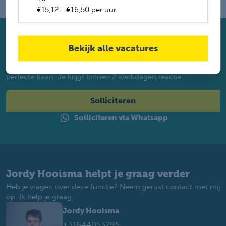
€15,12 - €16,50 per uur
Solliciteer direct
Bekijk alle vacatures
Twijfel je of je geschikt bent? Laat dan toch je gegevens
achter. Met ruim 1.200 vacatures vinden wij voor jou de
perfecte baan. Je krijgt binnen 2 werkdagen reactie.
Solliciteren
Solliciteren via Whatsapp
Jordy Hooisma helpt je graag verder
Heb je vragen over deze functie? Neem gerust contact met mij
op. Ik help je graag.
Jordy Hooisma
+31644053295