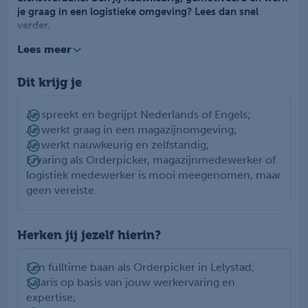
je graag in een logistieke omgeving? Lees dan snel
verder.
Lees meer
Als Orderpicker in Lelystad ben je een belangrijke schakel
binnen het logistieke proces. Je verwerkt inkomende
Dit krijg je
goederen en zorgt ervoor dat producten op de juiste
locatie in het magazijn worden opgeslagen. Daarnaast
verzamel je bestellingen aan de hand van orders en maak
Je spreekt en begrijpt Nederlands of Engels;
je deze verzendklaar voor transport.
Je werkt graag in een magazijnomgeving;
Je werkt dagelijks samen met collega's in het magazijn
Je werkt nauwkeurig en zelfstandig;
om ervoor te zorgen dat alle goederen op tijd worden
Ervaring als Orderpicker, magazijnmedewerker of
verwerkt. Dankzij jouw nauwkeurigheid ontvangen
logistiek medewerker is mooi meegenomen, maar
klanten hun bestelling correct en op tijd. Binnen deze
geen vereiste.
functie krijg je de kans om jezelf verder te ontwikkelen
binnen de logistiek en door te groeien naar andere
functies.
Herken jij jezelf hierin?
Een fulltime baan als Orderpicker in Lelystad;
Salaris op basis van jouw werkervaring en
expertise;