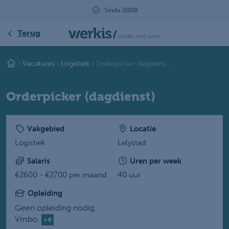
Beoordeeld met een 9.2
Terug
Vacatures
Logistiek
Orderpicker dagdiens...
Orderpicker (dagdienst)
Vakgebied
Locatie
Logistiek
Lelystad
Salaris
Uren per week
€2600 - €2700 per maand
40 uur
Opleiding
Geen opleiding nodig,
Vmbo,
+4