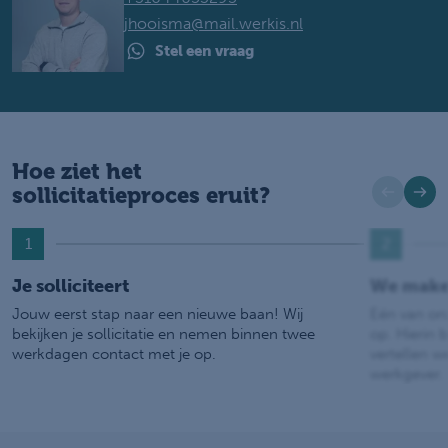
jhooisma@mail.werkis.nl
Stel een vraag
Hoe ziet het
sollicitatieproces eruit?
1
2
Je solliciteert
We make
Jouw eerst stap naar een nieuwe baan! Wij
Eén van on
bekijken je sollicitatie en nemen binnen twee
op. Hierin b
werkdagen contact met je op.
vertellen w
werkgever.