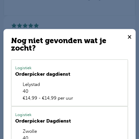
Werkis wordt beoordeeld
×
met een
9.2
Nog niet gevonden wat je
zocht?
Deel deze vacature
Logistiek
Orderpicker dagdienst
Lelystad
E-mail mij de nieuwste vacatures
40
Name
€14,99 - €14,99 per uur
Logistiek
Orderpicker Dagdienst
Zwolle
40