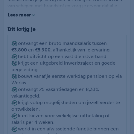
van schepen met brandstof en zorg je ervoor dat alle
processen soepel en volgens de geldende procedures
Lees meer
verlopen.
Je werkt nauw samen met je collega’s en bent een echte
Dit krijg je
teamspeler die ook ondersteunt bij
onderhoudswerkzaamheden op de terminal. Veiligheid
staat in deze functie centraal en daarom is het belangrijk
Je ontvangt een bruto maandsalaris tussen
dat je altijd volgens de vastgestelde
€
3.800
en
€5.900
, afhankelijk van je ervaring.
veiligheidsvoorschriften werkt en hier goed op toeziet.
Je hebt uitzicht op een vast dienstverband.
Naast het operationele werk begeleid je ook
Je krijgt een uitgebreid inwerktraject en goede
tankwagenchauffeurs op het terrein en zorg je ervoor dat
begeleiding.
zij veilig en efficiënt hun werkzaamheden kunnen
Je bouwt vanaf je eerste werkdag pensioen op via
uitvoeren. Ook voer je administratieve taken uit die
Werkis.
horen bij de dagelijkse operatie en zorg je ervoor dat alle
Je ontvangt 25 vakantiedagen en 8,33%
opvolging van werkzaamheden correct en tijdig wordt
uitgevoerd. Tot slot draag je bij aan een nette en goed
vakantiegeld.
georganiseerde werkomgeving door de terminal schoon
Je krijgt volop mogelijkheden om jezelf verder te
en overzichtelijk te houden.
ontwikkelen.
Je kunt kiezen voor wekelijkse uitbetaling of
salaris per 4 weken.
Je werkt in een afwisselende functie binnen een