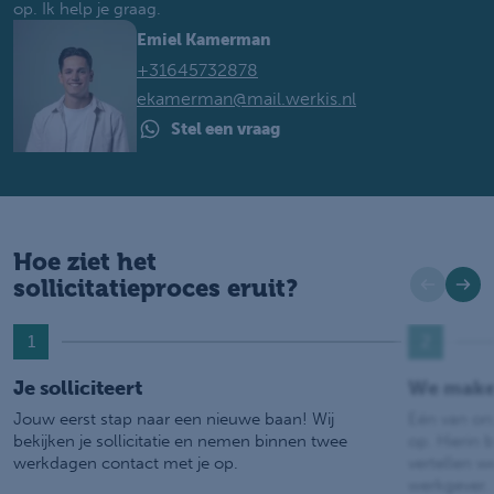
op. Ik help je graag.
Emiel Kamerman
+31645732878
ekamerman@mail.werkis.nl
Stel een vraag
Hoe ziet het
sollicitatieproces eruit?
1
2
Je solliciteert
We make
Jouw eerst stap naar een nieuwe baan! Wij
Eén van on
bekijken je sollicitatie en nemen binnen twee
op. Hierin b
werkdagen contact met je op.
vertellen w
werkgever.