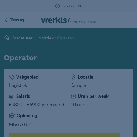
Beoordeeld met een 9.2
Terug
Vacatures
Logistiek
Operator
Operator
Vakgebied
Locatie
Logistiek
Kampen
Salaris
Uren per week
€3800 - €5900 per maand
40 uur
Opleiding
Mbo 3 & 4