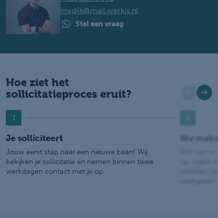
mvdijk@mail.werkis.nl
Stel een vraag
Hoe ziet het
sollicitatieproces eruit?
1
2
Je solliciteert
We make
Jouw eerst stap naar een nieuwe baan! Wij
Eén van on
bekijken je sollicitatie en nemen binnen twee
op. Hierin b
werkdagen contact met je op.
vertellen w
werkgever.