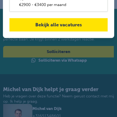
€2900 - €3400 per maand
Solliciteer direct
Bekijk alle vacatures
Twijfel je of je geschikt bent? Laat dan toch je gegevens
achter. Met ruim 1.200 vacatures vinden wij voor jou de
perfecte baan. Je krijgt binnen 2 werkdagen reactie.
Solliciteren
Solliciteren via Whatsapp
Michel van Dijk helpt je graag verder
Heb je vragen over deze functie? Neem gerust contact met mij
op. Ik help je graag.
Michel van Dijk
+31651348601