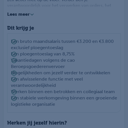
verantwoordelijk voor het verwerken van orders, het
controleren van producten en het veilig laden van
Lees meer
vrachtwagens. Je rijdt regelmatig op de heftruck en
zorgt ervoor dat goederen correct worden opgeslagen.
Dit krijg je
Daarnaast begeleid je collega’s tijdens de dagelijkse
werkzaamheden en ben je het eerste aanspreekpunt op
locatie. Je werkt in een 2-ploegendienst binnen een
Een bruto maandsalaris tussen €3.200 en €3.800
moderne logistieke omgeving in Eerbeek.
exclusief ploegentoeslag
Een ploegentoeslag van 8,75%
Vakantiedagen volgens de cao
Beroepsgoederenvervoer
Mogelijkheden om jezelf verder te ontwikkelen
Een afwisselende functie met veel
verantwoordelijkheid
Werken binnen een betrokken en collegiaal team
Een stabiele werkomgeving binnen een groeiende
logistieke organisatie
Herken jij jezelf hierin?