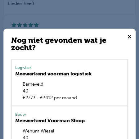
bieden heeft.
Werkis wordt beoordeeld
×
met een
9.2
Nog niet gevonden wat je
zocht?
Deel deze vacature
Logistiek
Meewerkend voorman logistiek
Barneveld
E-mail mij de nieuwste vacatures
40
Name
€2773 - €3412 per maand
Bouw
Meewerkend Voorman Sloop
Wenum Wiesel
40