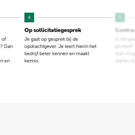
4
5
Op sollicitatiegesprek
Contra
 of
Je gaat op gesprek bij de
Is het ge
e? Dan
opdrachtgever. Je leert hierin het
positief
bedrijf beter kennen en maakt
snel moge
en en
kennis.
starten b