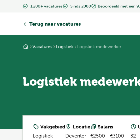
1.200+ vacatures
Sinds 2008
Beoordeeld met een 9
Terug
naar vacatures
Vacatures
Logistiek
Logistiek medewerker
Logistiek medewer
Vakgebied
Locatie
Salaris
U
Logistiek
Deventer
€2500 - €3100
32 -