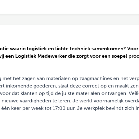
functie waarin logistiek en lichte techniek samenkomen? Voo
ij een Logistiek Medewerker die zorgt voor een soepel pro
zig met het zagen van materialen op zaagmachines en het ver
heert inkomende goederen, slaat deze correct op en maakt ze
voor dat klanten op tijd de juiste materialen ontvangen. Veili
om nieuwe vaardigheden te leren. Je werkt voornamelijk overd
 één keer per week tot 17:00 uur. Je werkplek bevindt zich i