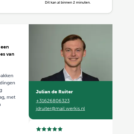
Dit kan al binnen 2 minuten.
r een
ces van
pakken
ndingen
g
Julian de Ruiter
ag, met
+31626806323
n
jdruiter@mail.werkis.nl