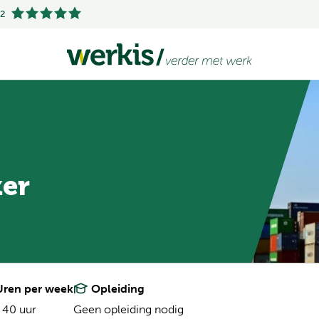
.2
ker
ren per week
Opleiding
 40 uur
Geen opleiding nodig