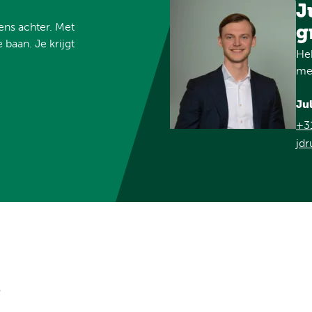
J
vens achter. Met
g
 baan. Je krijgt
Heb
met
Ju
+3
jdr
?