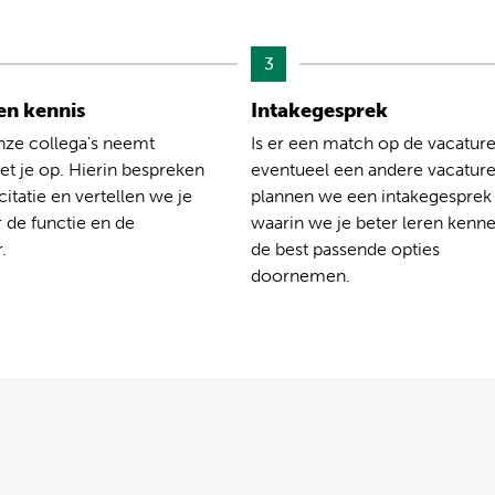
3
n kennis
Intakegesprek
nze collega's neemt
Is er een match op de vacature
t je op. Hierin bespreken
eventueel een andere vacatur
citatie en vertellen we je
plannen we een intakegesprek
 de functie en de
waarin we je beter leren kenn
.
de best passende opties
doornemen.